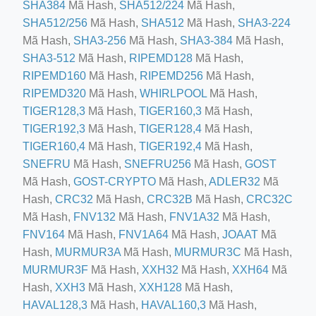
SHA384
Mã Hash,
SHA512/224
Mã Hash,
SHA512/256
Mã Hash,
SHA512
Mã Hash,
SHA3-224
Mã Hash,
SHA3-256
Mã Hash,
SHA3-384
Mã Hash,
SHA3-512
Mã Hash,
RIPEMD128
Mã Hash,
RIPEMD160
Mã Hash,
RIPEMD256
Mã Hash,
RIPEMD320
Mã Hash,
WHIRLPOOL
Mã Hash,
ino-crew-neck-navy-blue/
TIGER128,3
Mã Hash,
TIGER160,3
Mã Hash,
il.php
TIGER192,3
Mã Hash,
TIGER128,4
Mã Hash,
etail.php?c=1013&n=29306
TIGER160,4
Mã Hash,
TIGER192,4
Mã Hash,
SNEFRU
Mã Hash,
SNEFRU256
Mã Hash,
GOST
mage
Mã Hash,
GOST-CRYPTO
Mã Hash,
ADLER32
Mã
Hash,
CRC32
Mã Hash,
CRC32B
Mã Hash,
CRC32C
Mã Hash,
FNV132
Mã Hash,
FNV1A32
Mã Hash,
.app/feed-calculator
FNV164
Mã Hash,
FNV1A64
Mã Hash,
JOAAT
Mã
Hash,
MURMUR3A
Mã Hash,
MURMUR3C
Mã Hash,
MURMUR3F
Mã Hash,
XXH32
Mã Hash,
XXH64
Mã
tion/co-work?lat=37.49813&lng=127.0284&zoom=16
Hash,
XXH3
Mã Hash,
XXH128
Mã Hash,
ycling-shredder-plant-equipment/scrap-shredder-fabrication
HAVAL128,3
Mã Hash,
HAVAL160,3
Mã Hash,