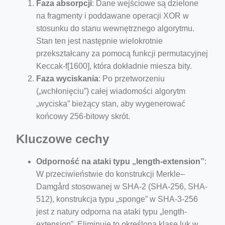
Faza absorpcji
: Dane wejściowe są dzielone
na fragmenty i poddawane operacji XOR w
stosunku do stanu wewnętrznego algorytmu.
Stan ten jest następnie wielokrotnie
przekształcany za pomocą funkcji permutacyjnej
Keccak-f[1600], która dokładnie miesza bity.
Faza wyciskania
: Po przetworzeniu
(„wchłonięciu”) całej wiadomości algorytm
„wyciska” bieżący stan, aby wygenerować
końcowy 256-bitowy skrót.
Kluczowe cechy
Odporność na ataki typu „length-extension”
:
W przeciwieństwie do konstrukcji Merkle–
Damgård stosowanej w SHA-2 (SHA-256, SHA-
512), konstrukcja typu „sponge” w SHA-3-256
jest z natury odporna na ataki typu „length-
extension”. Eliminuje to określoną klasę luk w