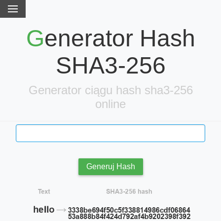
Generator Hash
SHA3-256
Generator ciągu hash sha3-256
online
Generuj Hash