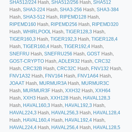
SHA512/224
Hash,
SHA512/256
Hash,
SHA512
Hash,
SHA3-224
Hash,
SHA3-256
Hash,
SHA3-384
Hash,
SHA3-512
Hash,
RIPEMD128
Hash,
ino-crew-neck-navy-blue/
RIPEMD160
Hash,
RIPEMD256
Hash,
RIPEMD320
Hash,
WHIRLPOOL
Hash,
TIGER128,3
Hash,
il.php
TIGER160,3
Hash,
TIGER192,3
Hash,
TIGER128,4
etail.php?c=1013&n=29306
Hash,
TIGER160,4
Hash,
TIGER192,4
Hash,
SNEFRU
Hash,
SNEFRU256
Hash,
GOST
Hash,
mage
GOST-CRYPTO
Hash,
ADLER32
Hash,
CRC32
Hash,
CRC32B
Hash,
CRC32C
Hash,
FNV132
Hash,
FNV1A32
Hash,
FNV164
Hash,
FNV1A64
Hash,
.app/feed-calculator
JOAAT
Hash,
MURMUR3A
Hash,
MURMUR3C
Hash,
MURMUR3F
Hash,
XXH32
Hash,
XXH64
tion/co-work?lat=37.49813&lng=127.0284&zoom=16
Hash,
XXH3
Hash,
XXH128
Hash,
HAVAL128,3
Hash,
HAVAL160,3
Hash,
HAVAL192,3
Hash,
ycling-shredder-plant-equipment/scrap-shredder-fabrication
HAVAL224,3
Hash,
HAVAL256,3
Hash,
HAVAL128,4
Hash,
HAVAL160,4
Hash,
HAVAL192,4
Hash,
HAVAL224,4
Hash,
HAVAL256,4
Hash,
HAVAL128,5