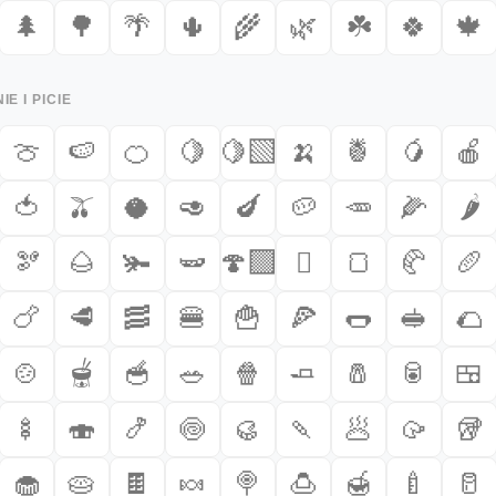
🌲
🌳
🌴
🌵
🌾
🌿
☘️
🍀
🍁
IE I PICIE
🍈
🍉
🍊
🍋
🍋‍🟩
🍌
🍍
🥭
🍎
🍅
🫒
🥥
🥑
🍆
🥔
🥕
🌽
🌶️
🫘
🌰
🫚
🫛
🍄‍🟫
🫜
🍞
🥐
🥖
🍗
🥩
🥓
🍔
🍟
🍕
🌭
🥪
🌮
🍲
🫕
🥣
🥗
🍿
🧈
🧂
🥫
🍱
🍢
🍣
🍤
🍥
🥮
🍡
🥟
🥠
🥡
🧁
🥧
🍫
🍬
🍭
🍮
🍯
🍼
🥛