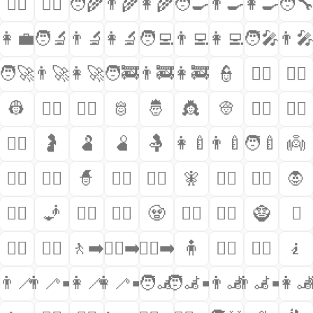
👨‍⚖️
👩‍⚖️
🧑‍🌾
👨‍🌾
👩‍🌾
🧑‍🍳
👨‍🍳
👩‍🍳
🧑‍
👩‍💼
🧑‍🔬
👨‍🔬
👩‍🔬
🧑‍💻
👨‍💻
👩‍💻
🧑‍🎤
👨‍
🧑‍🚀
👨‍🚀
👩‍🚀
🧑‍🚒
👨‍🚒
👩‍🚒
👮
👮‍♂️
👮‍♀️
👷
👷‍♂️
👷‍♀️
🫅
🤴
👸
👳
👳‍♂️
👳‍♀️
👰‍♀️
🤰
🫃
🫄
🤱
👩‍🍼
👨‍🍼
🧑‍🍼
👼
🦹‍♂️
🦹‍♀️
🧙
🧙‍♂️
🧙‍♀️
🧚
🧚‍♂️
🧚‍♀️
🧛
🧝‍♀️
🧞
🧞‍♂️
🧞‍♀️
🧟
🧟‍♂️
🧟‍♀️
🧌
🫈
🚶‍♂️
🚶‍♀️
🚶‍➡️
🚶‍♀️‍➡️
🚶‍♂️‍➡️
🧍
🧍‍♂️
🧍‍♀️
🧎
➡️
👨‍🦯
👨‍🦯‍➡️
👩‍🦯
👩‍🦯‍➡️
🧑‍🦼
🧑‍🦼‍➡️
👨‍🦼
👨‍🦼‍➡️
👩‍
