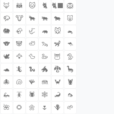
🦊
🦝
🐱
🐈
🐈‍⬛
🦁
🦬
🐮
🐂
🐃
🐄
🐷
🐘
🦣
🦏
🦛
🐭
🐁
🐨
🐼
🦥
🦦
🦨
🦘
🕊️
🦅
🦆
🦢
🦉
🦤
🐢
🦎
🐍
🐲
🐉
🦕
🐙
🐚
🪸
🪼
🦀
🦞
🦗
🪳
🕷️
🕸️
🦂
🦟
🌺
🌻
🌼
🌷
🪻
🌱