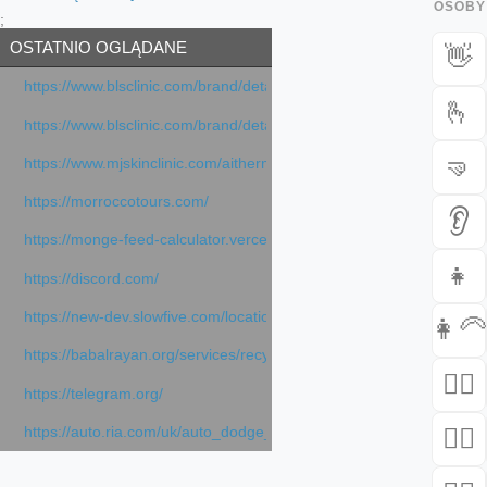
OSOBY 
;
OSTATNIO OGLĄDANE
👋
https://www.blsclinic.com/brand/detail.php
🫰
https://www.blsclinic.com/brand/detail.php?c=1013&n=29306
🤜
https://www.mjskinclinic.com/aithermage
https://morroccotours.com/
👂
https://monge-feed-calculator.vercel.app/feed-calculator
👧
https://discord.com/
https://new-dev.slowfive.com/location/co-work?lat=37.49813&lng
👩‍🦳
https://babalrayan.org/services/recycling-shredder-plant-equipment
🙅‍♂️
https://telegram.org/
🙇‍♀️
https://auto.ria.com/uk/auto_dodge_hornet_40045560.html