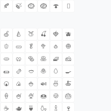
🍂
🍃
🪹
🪺
🍄
🪾
🍏
🍐
🍑
🍒
🍓
🫐
🫑
🥒
🥬
🥦
🧄
🧅
🫓
🥨
🥯
🥞
🧇
🧀
🌯
🫔
🥙
🧆
🥚
🍳
🍘
🍙
🍚
🍛
🍜
🍝
🍦
🍧
🍨
🍩
🍪
🎂
☕
🫖
🍵
🍶
🍾
🍷