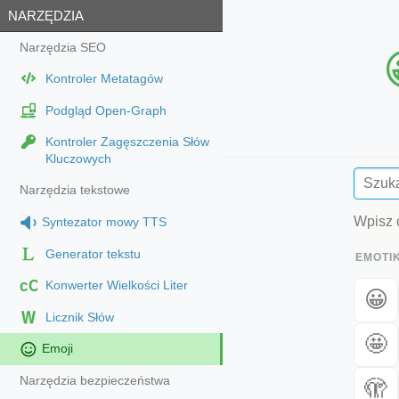
NARZĘDZIA
Narzędzia SEO
Kontroler Metatagów
Podgląd Open-Graph
Kontroler Zagęszczenia Słów
Kluczowych
Narzędzia tekstowe
Wpisz 
Syntezator mowy TTS
Generator tekstu
EMOTI
cC
Konwerter Wielkości Liter
😀
Licznik Słów
🤩
Emoji
Narzędzia bezpieczeństwa
🫣