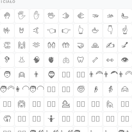
I CIAŁO
🤚
🖐️
✋
🖖
🫱
🫲
🫳
🫴
🫷
🤟
🤘
🤙
👈
👉
👆
🖕
👇
☝️
👏
🙌
🫶
👐
🤲
🤝
🙏
✍️
💅
🦻
👃
🧠
🫀
🫁
🦷
🦴
👀
👁️
🧑
👱
👨
🧔
🧔‍♂️
🧔‍♀️
👨‍🦰
👨‍🦱
👨‍
=127.0284&zoom=16
🧑‍🦳
👩‍🦲
🧑‍🦲
👱‍♀️
👱‍♂️
🧓
👴
👵
🙍
/scrap-shredder-fabrication
🙅‍♀️
🙆
🙆‍♂️
🙆‍♀️
💁
💁‍♂️
💁‍♀️
🙋
🙋‍♂️
🤦
🤦‍♂️
🤦‍♀️
🤷
🤷‍♂️
🤷‍♀️
🧑‍⚕️
👨‍⚕️
👩‍⚕️