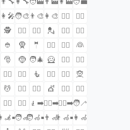

👨‍🔧
👩‍🔧
🧑‍🏭
👨‍🏭
👩‍🏭
🧑‍💼

👩‍🎤
🧑‍🎨
👨‍🎨
👩‍🎨
🧑‍✈️
👨‍✈️
🕵️
🕵️‍♂️
🕵️‍♀️
💂
💂‍♂️
💂‍♀️
👲
🧕
🤵
🤵‍♂️
🤵‍♀️
👰
🎅
🤶
🧑‍🎄
🦸
🦸‍♂️
🦸‍♀️
🧛‍♂️
🧛‍♀️
🧜
🧜‍♂️
🧜‍♀️
🧝
💆
💆‍♂️
💆‍♀️
💇
💇‍♂️
💇‍♀️
🧎‍♂️
🧎‍♀️
🧎‍➡️
🧎‍♀️‍➡️
🧎‍♂️‍➡️
🧑‍🦯

‍🦼‍➡️
🧑‍🦽
🧑‍🦽‍➡️
👨‍🦽
👨‍🦽‍➡️
👩‍🦽