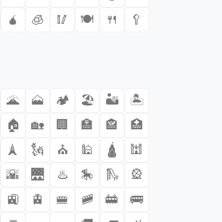
🧉
🧊
🥢
🍽️
🍴
🥄
🌋
🗻
🏕️
🏖️
🏜️
🏝️
🏠
🏡
🏢
🏣
🏤
🏥
🗼
🗽
⛪
🕌
🛕
🕍
🌇
🌉
♨️
🎠
🛝
🎡
🚉
🚊
🚝
🚞
🚋
🚌