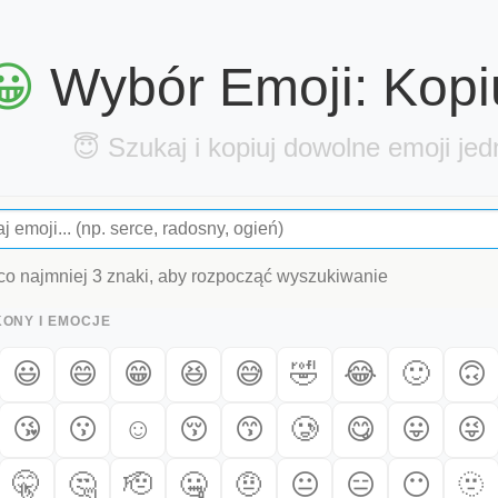
😀 Wybór Emoji: Kopi
😇 Szukaj i kopiuj dowolne emoji je
co najmniej 3 znaki, aby rozpocząć wyszukiwanie
KONY I EMOCJE
😃
😄
😁
😆
😅
🤣
😂
🙂
🙃
😘
😗
☺️
😚
😙
🥲
😋
😛
😜
🤫
🤔
🫡
🤐
🤨
😐
😑
😶
🫥