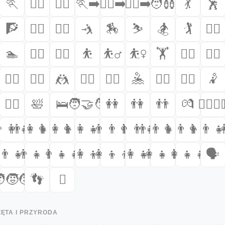
➡️
🏃
🏃‍♂️
🏃‍♀️
🏃‍➡️
🏃‍♀️‍➡️
🏃‍♂️‍➡️
🧑‍🩰
💃
🕺
🧗
🧗‍♂️
🧗‍♀️
🤺
🏇
⛷️
🏂
🏌️
🏌️‍♂️
🏊
🏊‍♂️
🏊‍♀️
⛹️
⛹️‍♂️
⛹️‍♀️
🏋️
🏋️‍♂️
🏋️‍♀️
🤸‍♂️
🤸‍♀️
🤼
🤼‍♂️
🤼‍♀️
🤽
🤽‍♂️
🤽‍♀️
🤾
🧘‍♀️
🛀
🛌
🧑‍🤝‍🧑
👭
👫
👬
💏
👩‍❤️‍💋‍
👦
‍👩‍👧
👨‍👩‍👧‍👦
👨‍👩‍👦‍👦
👨‍👩‍👧‍👧
👨‍👨‍👦
👨‍👨‍👧
👨‍👨‍👧‍👦
👨‍👨‍👦‍👦
👨‍👨‍👧

👦
👨‍👧
👨‍👧‍👦
👨‍👧‍👧
👩‍👦
👩‍👦‍👦
👩‍👧
👩‍👧‍👦
👩‍👧‍👧
🗣️
‍🧒‍🧒
👣
🫆
ZĘTA I PRZYRODA