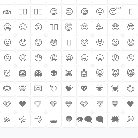
🫨
🙂‍↔️
🙂‍↕️
😌
😔
😪
🤤
😴
🫩
🥶
🥴
😵
😵‍💫
🤯
🤠
🥳
🥸
😎
😮
😯
😲
😳
🫪
🥺
🥹
😦
😧
😣
😞
😓
😩
😫
🥱
😤
😡
😠
👹
👺
👻
👽
👾
🤖
😺
😸
😹
🙉
🙊
💌
💘
💝
💖
💗
💓
💞
🩷
🧡
💛
💚
💙
🩵
💜
🤎
🖤
💫
💦
💨
🕳️
💬
👁️‍🗨️
🗨️
🗯️
💭