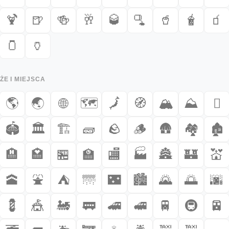
🍹
🍺
🍻
🥂
🥃
🫗
🥤
🧋
🧃
🫙
🏺
E I MIEJSCA
🌎
🌏
🌐
🗺️
🗾
🧭
🏔️
⛰️
🛘
🏟️
🏛️
🏗️
🧱
🪨
🪵
🛖
🏘️
🏚️
🏨
🏩
🏪
🏫
🏬
🏭
🏯
🏰
💒
🕋
⛲
⛺
🌁
🌃
🏙️
🌄
🌅
🌆
💈
🎪
🚂
🚃
🚄
🚅
🚆
🚇
🚈