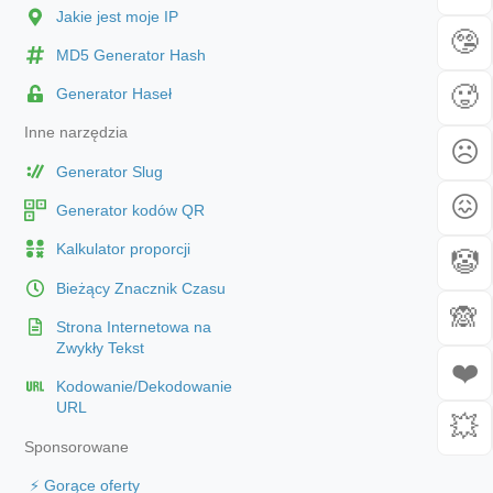
Jakie jest moje IP
🤥
MD5 Generator Hash
🥵
Generator Haseł
Inne narzędzia
☹️
Generator Slug
😖
Generator kodów QR
Kalkulator proporcji
🤡
Bieżący Znacznik Czasu
🙈
Strona Internetowa na
Zwykły Tekst
❤️
Kodowanie/Dekodowanie
URL
💥
Sponsorowane
⚡ Gorące oferty