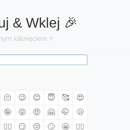
uj & Wklej 🎉
dnym kliknięciem ⚡
🫠
😉
😊
😇
🥰
😍
🤪
😝
🤑
🤗
🤭
🫢
😶‍🌫️
😏
😒
🙄
😬
😮‍💨