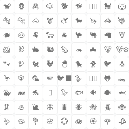
🐒
🦍
🦧
🐶
🐕
🦮
🐕‍🦺
🐩
🐺
🐅
🐆
🐴
🫎
🫏
🐎
🦄
🦓
🦌
🐗
🐽
🐏
🐑
🐐
🐪
🐫
🦙
🦒
🐹
🐰
🐇
🐿️
🦫
🦔
🦇
🐻
🐻‍❄️
🐾
🦃
🐔
🐓
🐣
🐤
🐥
🐦
🐧
🦩
🦚
🦜
🪽
🐦‍⬛
🪿
🐦‍🔥
🐸
🐊
🐳
🐋
🐬
🫍
🦭
🐟
🐠
🐡
🦈
🦑
🦪
🐌
🦋
🐛
🐜
🐝
🪲
🐞
🪱
🦠
💐
🌸
💮
🪷
🏵️
🌹
🥀