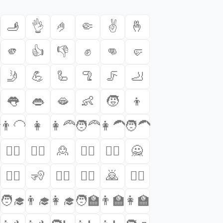
🫸
👌
🤌
🤏
✌️
🤞
🫵
👍
👎
✊
👊
🤛
🤳
💪
🦾
🦿
🦵
🦶
👅
👄
🫦
👶
🧒
👦

👨‍🦲
👩
👩‍🦰
🧑‍🦰
👩‍🦱
🧑‍🦱
🙍‍♂️
🙍‍♀️
🙎
🙎‍♂️
🙎‍♀️
🙅
🙋‍♀️
🧏
🧏‍♂️
🧏‍♀️
🙇
🙇‍♂️
🧑‍🎓
👨‍🎓
👩‍🎓
🧑‍🏫
👨‍🏫
👩‍🏫