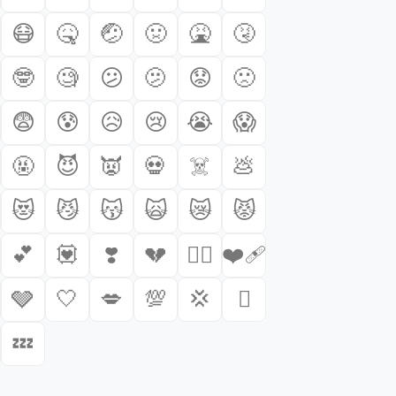
😷
🤒
🤕
🤢
🤮
🤧
🤓
🧐
😕
🫤
😟
🙁
😨
😰
😥
😢
😭
😱
🤬
😈
👿
💀
☠️
💩
😻
😼
😽
🙀
😿
😾
💕
💟
❣️
💔
❤️‍🔥
❤️‍🩹
🩶
🤍
💋
💯
💢
🫯
💤