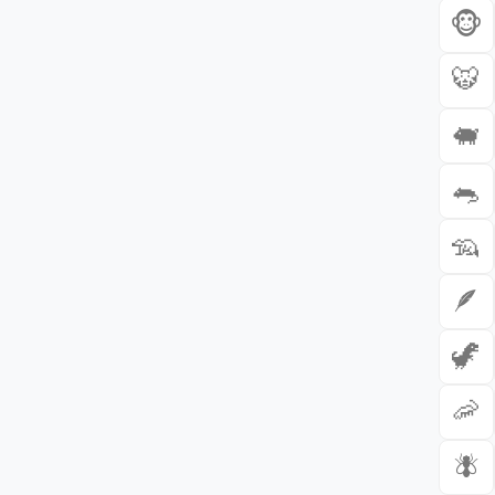
🐵
🐯
🐖
🐀
🦡
🪶
🦖
🦐
🪰