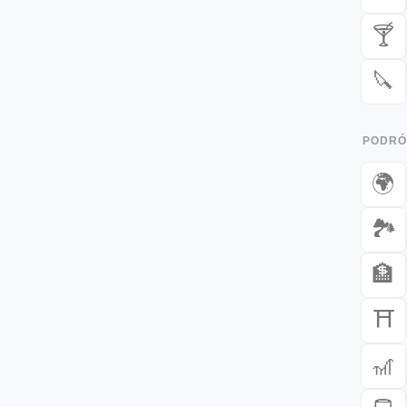
🍸
🔪
PODRÓŻ
🌍
🏞️
🏦
⛩️
🎢