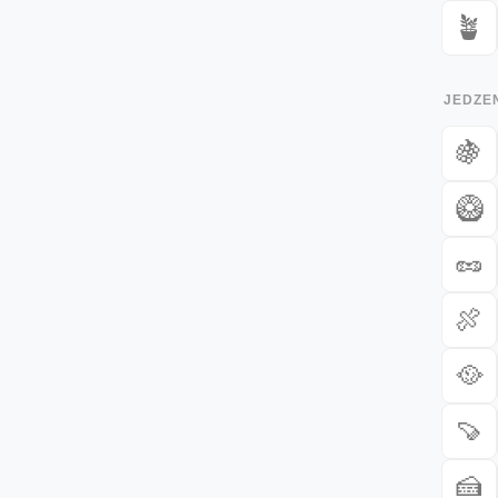
🪴
JEDZEN
🍇
🥝
🥜
🍖
🥘
🍠
🍰