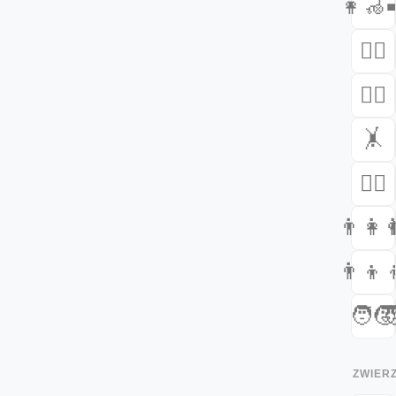
👩‍🦽‍
🧖‍♀️
🚣‍♀️
🤸
🧘‍♂️
👨‍👩‍

👨‍👦‍
🧑‍🧒

ZWIER