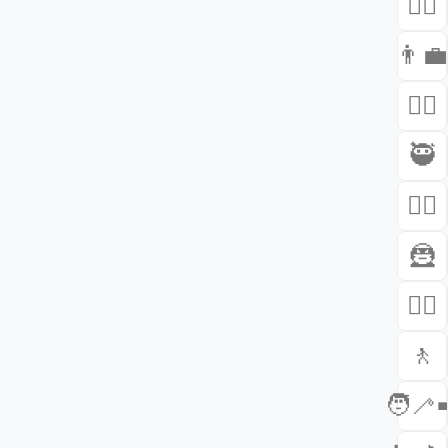
🧑‍⚖️
👨‍💼
👩‍✈️
🥷
👰‍♂️
🦹
🧝‍♂️
🚶
🧑‍🦯‍