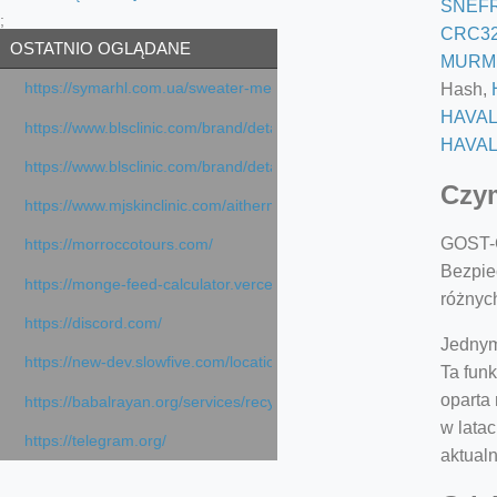
SNEF
;
CRC3
OSTATNIO OGLĄDANE
MURM
Hash,
https://symarhl.com.ua/sweater-merino-crew-neck-navy-blue/
HAVAL
https://www.blsclinic.com/brand/detail.php
HAVAL
https://www.blsclinic.com/brand/detail.php?c=1013&n=29306
Czym
https://www.mjskinclinic.com/aithermage
GOST-C
https://morroccotours.com/
Bezpie
https://monge-feed-calculator.vercel.app/feed-calculator
różnyc
https://discord.com/
Jednym
https://new-dev.slowfive.com/location/co-work?lat=37.49813&lng
Ta funk
oparta
https://babalrayan.org/services/recycling-shredder-plant-equipment
w lata
https://telegram.org/
aktualn