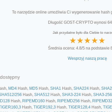
To narzędzie online umożliwia Ci wygenerowanie hash g
Długość GOST-CRYPTO wynosi 64
Jak przydatne było dla Ciebie to nar
★
★
★
★
★
Średnia ocena: 4.8/5 na podstawie 
Wesprzyj naszą pracę
dostępny
ash,
MD4
Hash,
MD5
Hash,
SHA1
Hash,
SHA224
Hash,
SHA2
SHA512/256
Hash,
SHA512
Hash,
SHA3-224
Hash,
SHA3-256
D128
Hash,
RIPEMD160
Hash,
RIPEMD256
Hash,
RIPEMD3
TIGER160,3
Hash,
TIGER192,3
Hash,
TIGER128,4
Hash,
TIGE