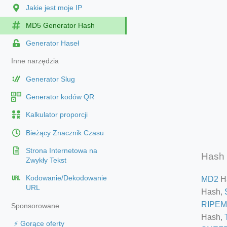
Jakie jest moje IP
MD5 Generator Hash
Generator Haseł
Inne narzędzia
Generator Slug
Generator kodów QR
Kalkulator proporcji
Bieżący Znacznik Czasu
Strona Internetowa na
Hash 
Zwykły Tekst
Kodowanie/Dekodowanie
MD2
H
URL
Hash,
RIPEM
Sponsorowane
Hash,
⚡ Gorące oferty