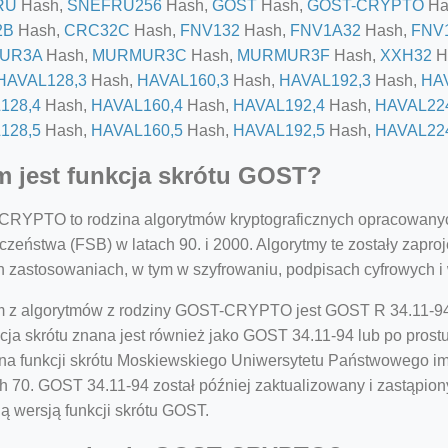
RU
Hash,
SNEFRU256
Hash,
GOST
Hash,
GOST-CRYPTO
Ha
2B
Hash,
CRC32C
Hash,
FNV132
Hash,
FNV1A32
Hash,
FNV
UR3A
Hash,
MURMUR3C
Hash,
MURMUR3F
Hash,
XXH32
H
HAVAL128,3
Hash,
HAVAL160,3
Hash,
HAVAL192,3
Hash,
HA
128,4
Hash,
HAVAL160,4
Hash,
HAVAL192,4
Hash,
HAVAL22
128,5
Hash,
HAVAL160,5
Hash,
HAVAL192,5
Hash,
HAVAL22
 jest funkcja skrótu GOST?
RYPTO to rodzina algorytmów kryptograficznych opracowanyc
czeństwa (FSB) w latach 90. i 2000. Algorytmy te zostały zapr
h zastosowaniach, w tym w szyfrowaniu, podpisach cyfrowych i 
 z algorytmów z rodziny GOST-CRYPTO jest GOST R 34.11-94, kt
=127.0284&zoom=16
cja skrótu znana jest również jako GOST 34.11-94 lub po prostu
 na funkcji skrótu Moskiewskiego Uniwersytetu Państwowego i
/scrap-shredder-fabrication
ch 70. GOST 34.11-94 został później zaktualizowany i zastąpion
ą wersją funkcji skrótu GOST.