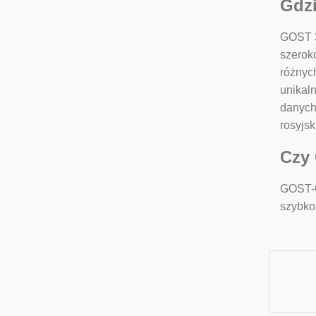
Gdz
GOST 3
szerok
różnyc
unikaln
danych
rosyjsk
Czy 
GOST-C
szybko