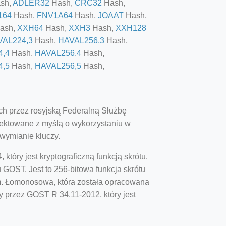
sh,
ADLER32
Hash,
CRC32
Hash,
164
Hash,
FNV1A64
Hash,
JOAAT
Hash,
ash,
XXH64
Hash,
XXH3
Hash,
XXH128
VAL224,3
Hash,
HAVAL256,3
Hash,
4,4
Hash,
HAVAL256,4
Hash,
4,5
Hash,
HAVAL256,5
Hash,
h przez rosyjską Federalną Służbę
ojektowane z myślą o wykorzystaniu w
wymianie kluczy.
óry jest kryptograficzną funkcją skrótu.
 GOST. Jest to 256-bitowa funkcja skrótu
m. Łomonosowa, która została opracowana
y przez GOST R 34.11-2012, który jest