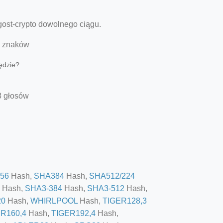
ost-crypto dowolnego ciągu.
 znaków
zędzie?
8 głosów
56
Hash,
SHA384
Hash,
SHA512/224
Hash,
SHA3-384
Hash,
SHA3-512
Hash,
20
Hash,
WHIRLPOOL
Hash,
TIGER128,3
R160,4
Hash,
TIGER192,4
Hash,