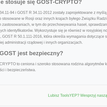
ie stosuje się GOST-CRYPTO?
4.11-94 i GOST R 34.11-2012 zostały zaprojektowane z myślą o
o stosowane w Rosji oraz innych krajach byłego Związku Radz
h zastosowaniach, w tym do przechowywania haseł, sprawdzani
ych identyfikatorów. Wykorzystuje się je również w rosyjskiej 
, GOST R 50.1.111-2016, która określa wymagania dotyczące st
iej administracji rządowej i innych organizacjach.
GOST jest bezpieczny?
RYPTO to ceniona i szeroko stosowana rodzina algorytmów kr
ści i bezpieczeństwa.
Lubisz ToolsYEP? Wesprzyj naszą