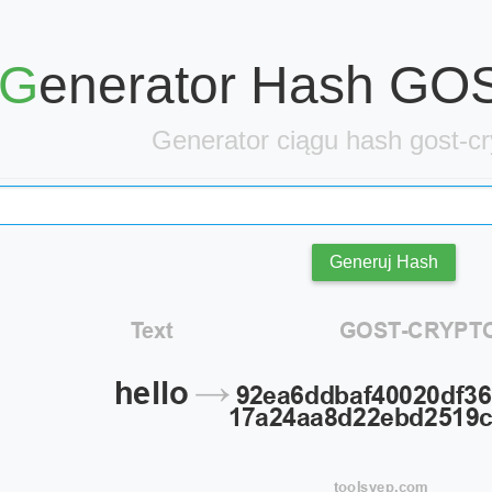
Generator Hash G
Generator ciągu hash gost-cr
Generuj Hash