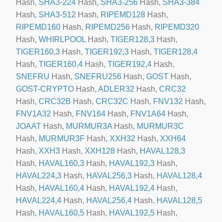
Hash,
SHA3-224
Hash,
SHA3-256
Hash,
SHA3-384
Hash,
SHA3-512
Hash,
RIPEMD128
Hash,
RIPEMD160
Hash,
RIPEMD256
Hash,
RIPEMD320
Hash,
WHIRLPOOL
Hash,
TIGER128,3
Hash,
ino-crew-neck-navy-blue/
TIGER160,3
Hash,
TIGER192,3
Hash,
TIGER128,4
il.php
Hash,
TIGER160,4
Hash,
TIGER192,4
Hash,
etail.php?c=1013&n=29306
SNEFRU
Hash,
SNEFRU256
Hash,
GOST
Hash,
GOST-CRYPTO
Hash,
ADLER32
Hash,
CRC32
mage
Hash,
CRC32B
Hash,
CRC32C
Hash,
FNV132
Hash,
FNV1A32
Hash,
FNV164
Hash,
FNV1A64
Hash,
JOAAT
Hash,
MURMUR3A
Hash,
MURMUR3C
.app/feed-calculator
Hash,
MURMUR3F
Hash,
XXH32
Hash,
XXH64
Hash,
XXH3
Hash,
XXH128
Hash,
HAVAL128,3
tion/co-work?lat=37.49813&lng=127.0284&zoom=16
Hash,
HAVAL160,3
Hash,
HAVAL192,3
Hash,
HAVAL224,3
Hash,
HAVAL256,3
Hash,
HAVAL128,4
ycling-shredder-plant-equipment/scrap-shredder-fabrication
Hash,
HAVAL160,4
Hash,
HAVAL192,4
Hash,
HAVAL224,4
Hash,
HAVAL256,4
Hash,
HAVAL128,5
Hash,
HAVAL160,5
Hash,
HAVAL192,5
Hash,