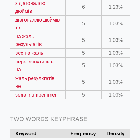
з діагоналлю
6
1.23%
дюймів
діагоналлю дюймів
5
1.03%
тв
на жаль
5
1.03%
ino-crew-neck-navy-blue/
результатів
il.php
все на жаль
5
1.03%
переглянути все
etail.php?c=1013&n=29306
5
1.03%
на
mage
жаль результатів
5
1.03%
не
serial number imei
5
1.03%
.app/feed-calculator
TWO WORDS KEYPHRASE
Keyword
Frequency
Density