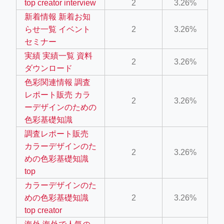
top creator interview
2
3.26%
ino-crew-neck-navy-blue/
新着情報 新着お知
らせ一覧 イベント
2
3.26%
il.php
セミナー
etail.php?c=1013&n=29306
実績 実績一覧 資料
2
3.26%
mage
ダウンロード
色彩関連情報 調査
レポート販売 カラ
.app/feed-calculator
2
3.26%
ーデザインのための
色彩基礎知識
調査レポート販売
tion/co-work?lat=37.49813&lng=127.0284&zoom=16
カラーデザインのた
2
3.26%
ycling-shredder-plant-equipment/scrap-shredder-fabrication
めの色彩基礎知識
top
カラーデザインのた
めの色彩基礎知識
2
3.26%
top creator