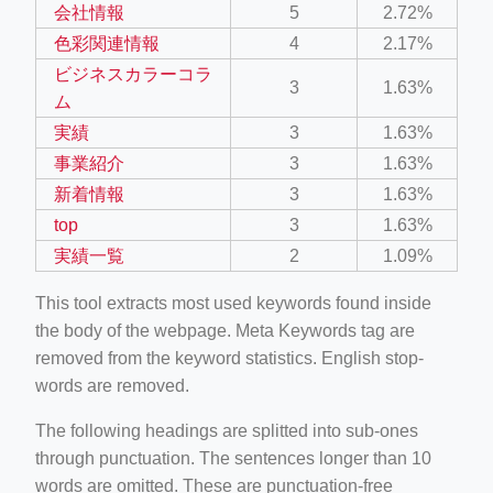
会社情報
5
2.72%
色彩関連情報
4
2.17%
ビジネスカラーコラ
3
1.63%
ム
実績
3
1.63%
事業紹介
3
1.63%
新着情報
3
1.63%
top
3
1.63%
実績一覧
2
1.09%
This tool extracts most used keywords found inside
the body of the webpage. Meta Keywords tag are
removed from the keyword statistics. English stop-
words are removed.
The following headings are splitted into sub-ones
through punctuation. The sentences longer than 10
words are omitted. These are punctuation-free