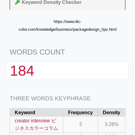
Keyword Density Checker
https://www.dic-
color.com/knowledge/business/packagedesign_tips.html
WORDS COUNT
184
THREE WORDS KEYPHRASE
Keyword
Frequency
Density
creator interview ビ
2
3.26%
ジネスカラーコラム