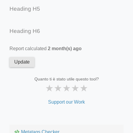
Heading H5
Heading H6
Report calculated
2 month(s) ago
Update
Quanto ti è stato utile questo tool?
★
★
★
★
★
Support our Work
Metatags Checker