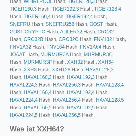
Hash,
WHIRLPOOL
Hash,
TIGER128,3
Hash,
ino-crew-neck-navy-blue/
TIGER160,3
Hash,
TIGER192,3
Hash,
TIGER128,4
Hash,
TIGER160,4
Hash,
TIGER192,4
Hash,
il.php
SNEFRU
Hash,
SNEFRU256
Hash,
GOST
Hash,
etail.php?c=1013&n=29306
GOST-CRYPTO
Hash,
ADLER32
Hash,
CRC32
Hash,
CRC32B
Hash,
CRC32C
Hash,
FNV132
Hash,
mage
FNV1A32
Hash,
FNV164
Hash,
FNV1A64
Hash,
JOAAT
Hash,
MURMUR3A
Hash,
MURMUR3C
.app/feed-calculator
Hash,
MURMUR3F
Hash,
XXH32
Hash,
XXH64
Hash,
XXH3
Hash,
XXH128
Hash,
HAVAL128,3
Hash,
HAVAL160,3
Hash,
HAVAL192,3
Hash,
tion/co-work?lat=37.49813&lng=127.0284&zoom=16
HAVAL224,3
Hash,
HAVAL256,3
Hash,
HAVAL128,4
Hash,
HAVAL160,4
Hash,
HAVAL192,4
Hash,
ycling-shredder-plant-equipment/scrap-shredder-fabrication
HAVAL224,4
Hash,
HAVAL256,4
Hash,
HAVAL128,5
Hash,
HAVAL160,5
Hash,
HAVAL192,5
Hash,
HAVAL224,5
Hash,
HAVAL256,5
Hash,
Was ist XXH64?