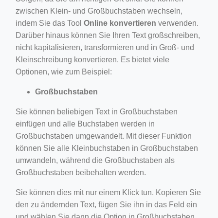
zwischen Klein- und Großbuchstaben wechseln,
ino-crew-neck-navy-blue/
indem Sie das Tool
Online konvertieren
verwenden.
il.php
Darüber hinaus können Sie Ihren Text großschreiben,
etail.php?c=1013&n=29306
nicht kapitalisieren, transformieren und in Groß- und
Kleinschreibung konvertieren. Es bietet viele
mage
Optionen, wie zum Beispiel:
Großbuchstaben
.app/feed-calculator
Sie können beliebigen Text in Großbuchstaben
einfügen und alle Buchstaben werden in
tion/co-work?lat=37.49813&lng=127.0284&zoom=16
Großbuchstaben umgewandelt. Mit dieser Funktion
können Sie alle Kleinbuchstaben in Großbuchstaben
ycling-shredder-plant-equipment/scrap-shredder-fabrication
umwandeln, während die Großbuchstaben als
Großbuchstaben beibehalten werden.
Sie können dies mit nur einem Klick tun. Kopieren Sie
den zu ändernden Text, fügen Sie ihn in das Feld ein
und wählen Sie dann die Option in Großbuchstaben.