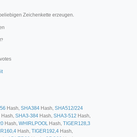
beliebigen Zeichenkette erzeugen.
en
l?
 votes
it
56
Hash,
SHA384
Hash,
SHA512/224
Hash,
SHA3-384
Hash,
SHA3-512
Hash,
20
Hash,
WHIRLPOOL
Hash,
TIGER128,3
R160,4
Hash,
TIGER192,4
Hash,