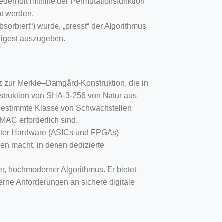
derholt mithilfe der Permutationsfunktion
ht werden.
bsorbiert“) wurde, „presst“ der Algorithmus
Digest auszugeben.
z zur Merkle–Damgård-Konstruktion, die in
struktion von SHA-3-256 von Natur aus
bestimmte Klasse von Schwachstellen
MAC erforderlich sind.
ierter Hardware (ASICs und FPGAs)
n macht, in denen dedizierte
er, hochmoderner Algorithmus. Er bietet
derne Anforderungen an sichere digitale