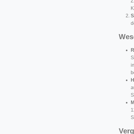
Z
K
S
d
Wes
R
S
i
b
H
a
S
M
1
S
Verg