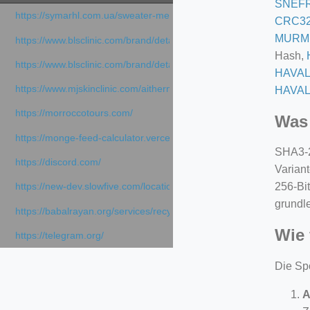
SNEF
https://symarhl.com.ua/sweater-merino-crew-neck-navy-blue/
CRC3
MURM
https://www.blsclinic.com/brand/detail.php
Hash,
https://www.blsclinic.com/brand/detail.php?c=1013&n=29306
HAVAL
https://www.mjskinclinic.com/aithermage
HAVAL
https://morroccotours.com/
Was 
https://monge-feed-calculator.vercel.app/feed-calculator
SHA3-2
https://discord.com/
Varian
256-Bit
https://new-dev.slowfive.com/location/co-work?lat=37.49813&lng
grundl
https://babalrayan.org/services/recycling-shredder-plant-equipment
Wie 
https://telegram.org/
Die Sp
A