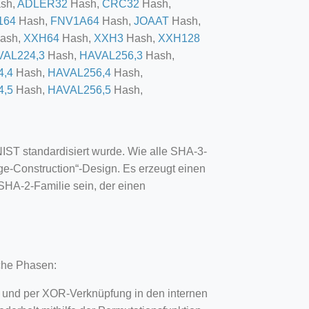
sh,
ADLER32
Hash,
CRC32
Hash,
164
Hash,
FNV1A64
Hash,
JOAAT
Hash,
ash,
XXH64
Hash,
XXH3
Hash,
XXH128
VAL224,3
Hash,
HAVAL256,3
Hash,
4,4
Hash,
HAVAL256,4
Hash,
4,5
Hash,
HAVAL256,5
Hash,
IST standardisiert wurde. Wie alle SHA-3-
ge-Construction“-Design. Es erzeugt einen
r SHA-2-Familie sein, der einen
sche Phasen:
t und per XOR-Verknüpfung in den internen