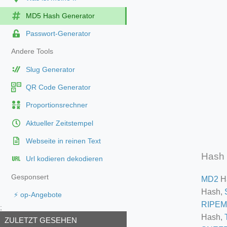
MD5 Hash Generator
Passwort-Generator
Andere Tools
Slug Generator
QR Code Generator
Proportionsrechner
Aktueller Zeitstempel
Webseite in reinen Text
Hash 
Url kodieren dekodieren
Gesponsert
MD2
H
Hash,
⚡ op-Angebote
RIPEM
;
Hash,
ZULETZT GESEHEN