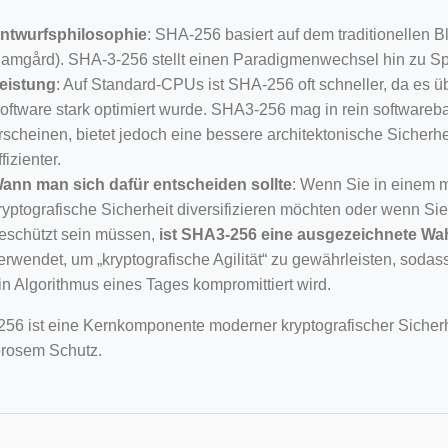
ntwurfsphilosophie
: SHA-256 basiert auf dem traditionellen 
amgård). SHA-3-256 stellt einen Paradigmenwechsel hin zu Sp
eistung
: Auf Standard-CPUs ist SHA-256 oft schneller, da es 
oftware stark optimiert wurde. SHA3-256 mag in rein softwar
rscheinen, bietet jedoch eine bessere architektonische Sicherhei
ffizienter.
ann man sich dafür entscheiden sollte
: Wenn Sie in einem 
ryptografische Sicherheit diversifizieren möchten oder wenn Si
eschützt sein müssen,
ist SHA3-256 eine ausgezeichnete Wa
erwendet, um „kryptografische Agilität“ zu gewährleisten, sodas
in Algorithmus eines Tages kompromittiert wird.
56 ist eine Kernkomponente moderner kryptografischer Sicherhei
orosem Schutz.