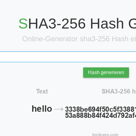
SHA3-256 Hash 
Online-Generator sha3-256 Hash ei
Hash generieren