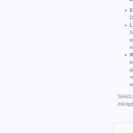
E
D
L
S
e
e
W
k
g
v
e
SHA3-2
mit rig