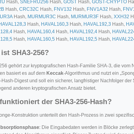
RU
Hash,
SNEFRU256
Hash,
GOST
Hash,
GOST-CRYPTO
Ha
2B
Hash,
CRC32C
Hash,
FNV132
Hash,
FNV1A32
Hash,
FNV
UR3A
Hash,
MURMUR3C
Hash,
MURMUR3F
Hash,
XXH32
H
HAVAL128,3
Hash,
HAVAL160,3
Hash,
HAVAL192,3
Hash,
HA
128,4
Hash,
HAVAL160,4
Hash,
HAVAL192,4
Hash,
HAVAL22
128,5
Hash,
HAVAL160,5
Hash,
HAVAL192,5
Hash,
HAVAL22
ist SHA3-256?
56 gehört zur kryptografischen Hash-Familie SHA-3, die vom N
ten basiert es auf dem
Keccak
-Algorithmus und nutzt ein „Spon
-Hash-Digest und soll ein sicherer, langfristiger Nachfolger de
=127.0284&zoom=16
egend anderen kryptografischen Ansatz bietet.
/scrap-shredder-fabrication
funktioniert der SHA3-256-Hash?
onge-Konstruktion unterteilt den Hash-Prozess in zwei spezifi
bsorptionsphase
: Die Eingabedaten werden in Blöcke zerleg