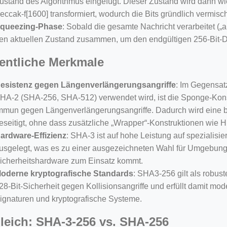
ustand des Algorithmus eingefügt. Dieser Zustand wird dann wie
eccak-f[1600] transformiert, wodurch die Bits gründlich vermisc
queezing-Phase
: Sobald die gesamte Nachricht verarbeitet („a
en aktuellen Zustand zusammen, um den endgültigen 256-Bit-
entliche Merkmale
esistenz gegen Längenverlängerungsangriffe
: Im Gegensat
HA-2 (SHA-256, SHA-512) verwendet wird, ist die Sponge-Kon
mmun gegen Längenverlängerungsangriffe. Dadurch wird eine 
eseitigt, ohne dass zusätzliche „Wrapper“-Konstruktionen wie H
ardware-Effizienz
: SHA-3 ist auf hohe Leistung auf spezialis
usgelegt, was es zu einer ausgezeichneten Wahl für Umgebunge
icherheitshardware zum Einsatz kommt.
oderne kryptografische Standards
: SHA3-256 gilt als robust
28-Bit-Sicherheit gegen Kollisionsangriffe und erfüllt damit mo
ignaturen und kryptografische Systeme.
leich: SHA-3-256 vs. SHA-256