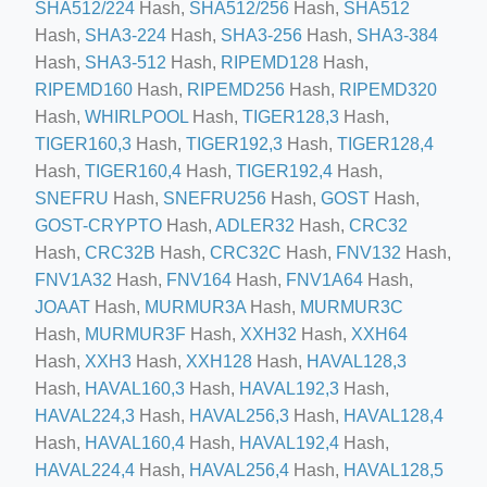
SHA512/224
Hash,
SHA512/256
Hash,
SHA512
Hash,
SHA3-224
Hash,
SHA3-256
Hash,
SHA3-384
Hash,
SHA3-512
Hash,
RIPEMD128
Hash,
ino-crew-neck-navy-blue/
RIPEMD160
Hash,
RIPEMD256
Hash,
RIPEMD320
il.php
Hash,
WHIRLPOOL
Hash,
TIGER128,3
Hash,
etail.php?c=1013&n=29306
TIGER160,3
Hash,
TIGER192,3
Hash,
TIGER128,4
Hash,
TIGER160,4
Hash,
TIGER192,4
Hash,
mage
SNEFRU
Hash,
SNEFRU256
Hash,
GOST
Hash,
GOST-CRYPTO
Hash,
ADLER32
Hash,
CRC32
Hash,
CRC32B
Hash,
CRC32C
Hash,
FNV132
Hash,
.app/feed-calculator
FNV1A32
Hash,
FNV164
Hash,
FNV1A64
Hash,
JOAAT
Hash,
MURMUR3A
Hash,
MURMUR3C
tion/co-work?lat=37.49813&lng=127.0284&zoom=16
Hash,
MURMUR3F
Hash,
XXH32
Hash,
XXH64
Hash,
XXH3
Hash,
XXH128
Hash,
HAVAL128,3
ycling-shredder-plant-equipment/scrap-shredder-fabrication
Hash,
HAVAL160,3
Hash,
HAVAL192,3
Hash,
HAVAL224,3
Hash,
HAVAL256,3
Hash,
HAVAL128,4
Hash,
HAVAL160,4
Hash,
HAVAL192,4
Hash,
HAVAL224,4
Hash,
HAVAL256,4
Hash,
HAVAL128,5