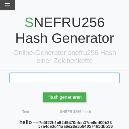
SNEFRU256
Hash Generator
Online-Generator snefru256 Hash
einer Zeichenkette
Hash generieren