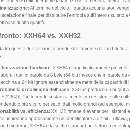
ascondendo efficacemente la latenza della memoria dietro i calco
inalizzazione
: Al termine del ciclo, i quattro accumulatori veng
iscelazione finale per distribuire l'entropia sull'intero risultato 
ell'hash di alta qualità.
ronto: XXH64 vs. XXH32
ta tra queste due versioni dipende strettamente dall'architettur
ta:
ttimizzazione hardware
: XXH64 è significativamente più velo
labora i dati in parole da 8 byte (64 bit) invece che in parole da 
acchina a 64 bit ignora essenzialmente metà della capacità di l
robabilità di collisione dell'hash
: XXH64 produce un output a 6
i $2^{64}$. Ciò lo rende sostanzialmente più resistente alle colli
endendolo più sicuro per set di dati molto grandi (ad esempio, m
ortabilità vs. efficienza
: XXH32 rimane rilevante per i sistemi e
he richiedono rigorosamente un identificatore a 32 bit. Tuttavia,
loud moderno, XXH64 è la scelta standard per velocità ed entrop