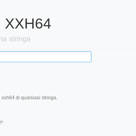
sh XXH64
na stringa
xxh64 di qualsiasi stringa.
l?