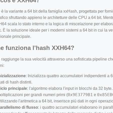
 cos'è XXH64?
 la variante a 64 bit della famiglia xxHash, progettata per forn
rafico sfruttando appieno le architetture delle CPU a 64 bit. Ment
H64 scala lo stato interno e la logica di miscelazione per elabora
k. È la soluzione ideale per i moderni sistemi a 64 bit in cui la ve
ionale principale.
e funziona l'hash XXH64?
aggiunge la sua velocità attraverso una sofisticata pipeline ch
ni:
nizializzazione
: Inizializza quattro accumulatori indipendenti a 6
tati di hash distinti.
iclo principale
: l'algoritmo elabora l'input in blocchi da 32 byt
0x9E3779B1
0x85EB
oltiplicazioni per grandi numeri primi (
e
tilizzando l'aritmetica a 64 bit, inserisce più dati in ogni operazi
arallelismo di flusso
: i quattro accumulatori elaborano in paralle