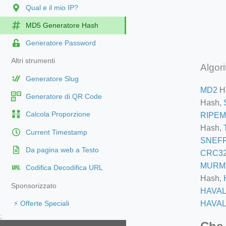
Qual e il mio IP?
MD5 Generatore Hash
Generatore Password
Altri strumenti
Algori
Generatore Slug
MD2
H
Generatore di QR Code
Hash,
Calcola Proporzione
RIPEM
Hash,
Current Timestamp
SNEF
Da pagina web a Testo
CRC3
MURM
Codifica Decodifica URL
Hash,
Sponsorizzato
HAVAL
HAVAL
⚡ Offerte Speciali
;