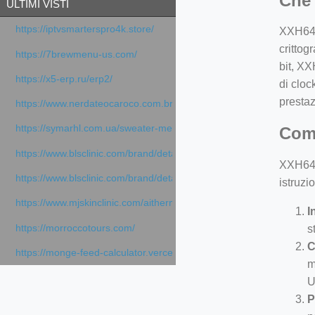
Che
ULTIMI VISTI
https://iptvsmarterspro4k.store/
XXH64 è
crittog
https://7brewmenu-us.com/
bit, XX
https://x5-erp.ru/erp2/
di cloc
prestaz
https://www.nerdateocaroco.com.br/
https://symarhl.com.ua/sweater-merino-crew-neck-navy-blue/
Com
https://www.blsclinic.com/brand/detail.php
XXH64 r
https://www.blsclinic.com/brand/detail.php?c=1013&n=29306
istruzio
https://www.mjskinclinic.com/aithermage
I
https://morroccotours.com/
s
C
https://monge-feed-calculator.vercel.app/feed-calculator
m
U
P