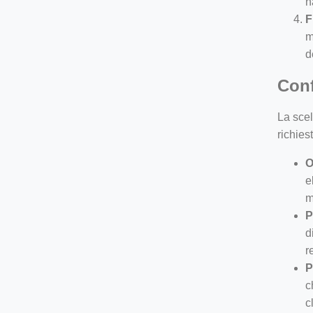
n
F
m
d
Conf
La scel
richies
O
e
m
P
d
r
P
c
c