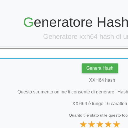
Generatore Ha
Generatore xxh64 hash di u
Genera Hash
Questo strumento online ti consente di generare l'Hash 
XXH64 è lungo 16 caratteri
Quanto ti è stato utile questo too
★
★
★
★
★