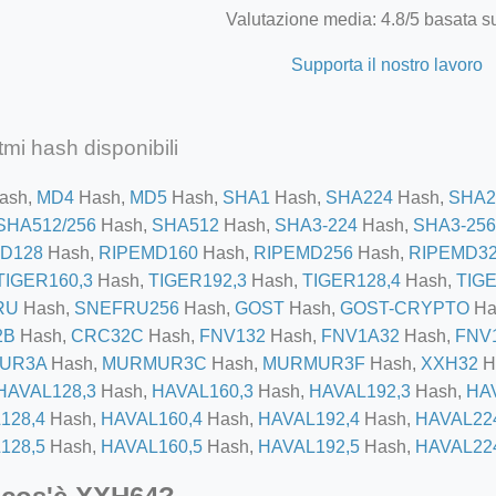
Valutazione media: 4.8/5 basata su
Supporta il nostro lavoro
tmi hash disponibili
ash,
MD4
Hash,
MD5
Hash,
SHA1
Hash,
SHA224
Hash,
SHA2
SHA512/256
Hash,
SHA512
Hash,
SHA3-224
Hash,
SHA3-256
D128
Hash,
RIPEMD160
Hash,
RIPEMD256
Hash,
RIPEMD3
TIGER160,3
Hash,
TIGER192,3
Hash,
TIGER128,4
Hash,
TIGE
RU
Hash,
SNEFRU256
Hash,
GOST
Hash,
GOST-CRYPTO
Ha
2B
Hash,
CRC32C
Hash,
FNV132
Hash,
FNV1A32
Hash,
FNV
UR3A
Hash,
MURMUR3C
Hash,
MURMUR3F
Hash,
XXH32
H
HAVAL128,3
Hash,
HAVAL160,3
Hash,
HAVAL192,3
Hash,
HA
128,4
Hash,
HAVAL160,4
Hash,
HAVAL192,4
Hash,
HAVAL22
128,5
Hash,
HAVAL160,5
Hash,
HAVAL192,5
Hash,
HAVAL22