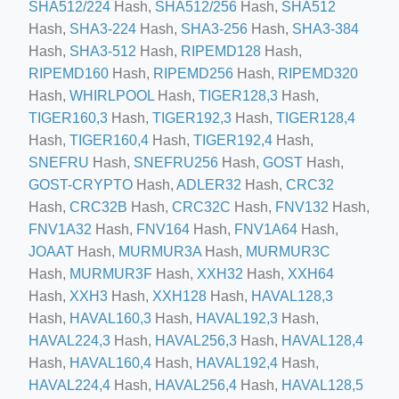
SHA512/224
Hash,
SHA512/256
Hash,
SHA512
Hash,
SHA3-224
Hash,
SHA3-256
Hash,
SHA3-384
Hash,
SHA3-512
Hash,
RIPEMD128
Hash,
RIPEMD160
Hash,
RIPEMD256
Hash,
RIPEMD320
Hash,
WHIRLPOOL
Hash,
TIGER128,3
Hash,
TIGER160,3
Hash,
TIGER192,3
Hash,
TIGER128,4
Hash,
TIGER160,4
Hash,
TIGER192,4
Hash,
SNEFRU
Hash,
SNEFRU256
Hash,
GOST
Hash,
ino-crew-neck-navy-blue/
GOST-CRYPTO
Hash,
ADLER32
Hash,
CRC32
il.php
Hash,
CRC32B
Hash,
CRC32C
Hash,
FNV132
Hash,
etail.php?c=1013&n=29306
FNV1A32
Hash,
FNV164
Hash,
FNV1A64
Hash,
JOAAT
Hash,
MURMUR3A
Hash,
MURMUR3C
mage
Hash,
MURMUR3F
Hash,
XXH32
Hash,
XXH64
Hash,
XXH3
Hash,
XXH128
Hash,
HAVAL128,3
Hash,
HAVAL160,3
Hash,
HAVAL192,3
Hash,
.app/feed-calculator
HAVAL224,3
Hash,
HAVAL256,3
Hash,
HAVAL128,4
Hash,
HAVAL160,4
Hash,
HAVAL192,4
Hash,
HAVAL224,4
Hash,
HAVAL256,4
Hash,
HAVAL128,5