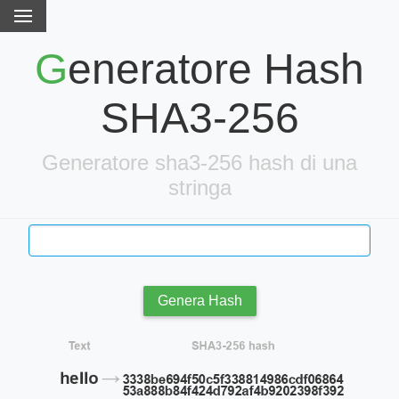
Generatore Hash
SHA3-256
Generatore sha3-256 hash di una
stringa
Genera Hash