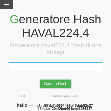
Generatore Hash
HAVAL224,4
Generatore haval224,4 hash di una
stringa
Genera Hash