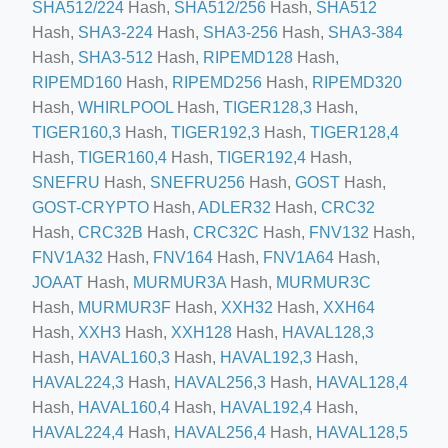
SHA512/224
Hash,
SHA512/256
Hash,
SHA512
Hash,
SHA3-224
Hash,
SHA3-256
Hash,
SHA3-384
ino-crew-neck-navy-blue/
Hash,
SHA3-512
Hash,
RIPEMD128
Hash,
il.php
RIPEMD160
Hash,
RIPEMD256
Hash,
RIPEMD320
Hash,
WHIRLPOOL
Hash,
TIGER128,3
Hash,
etail.php?c=1013&n=29306
TIGER160,3
Hash,
TIGER192,3
Hash,
TIGER128,4
mage
Hash,
TIGER160,4
Hash,
TIGER192,4
Hash,
SNEFRU
Hash,
SNEFRU256
Hash,
GOST
Hash,
GOST-CRYPTO
Hash,
ADLER32
Hash,
CRC32
.app/feed-calculator
Hash,
CRC32B
Hash,
CRC32C
Hash,
FNV132
Hash,
FNV1A32
Hash,
FNV164
Hash,
FNV1A64
Hash,
JOAAT
Hash,
MURMUR3A
Hash,
MURMUR3C
tion/co-work?lat=37.49813&lng=127.0284&zoom=16
Hash,
MURMUR3F
Hash,
XXH32
Hash,
XXH64
ycling-shredder-plant-equipment/scrap-shredder-fabrication
Hash,
XXH3
Hash,
XXH128
Hash,
HAVAL128,3
Hash,
HAVAL160,3
Hash,
HAVAL192,3
Hash,
HAVAL224,3
Hash,
HAVAL256,3
Hash,
HAVAL128,4
Hash,
HAVAL160,4
Hash,
HAVAL192,4
Hash,
HAVAL224,4
Hash,
HAVAL256,4
Hash,
HAVAL128,5