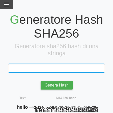
Generatore Hash
SHA256
Generatore sha256 hash di una
stringa
Genera Hash