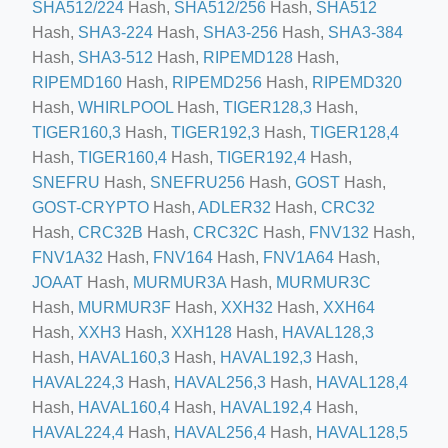
SHA512/224
Hash,
SHA512/256
Hash,
SHA512
Hash,
SHA3-224
Hash,
SHA3-256
Hash,
SHA3-384
Hash,
SHA3-512
Hash,
RIPEMD128
Hash,
RIPEMD160
Hash,
RIPEMD256
Hash,
RIPEMD320
Hash,
WHIRLPOOL
Hash,
TIGER128,3
Hash,
TIGER160,3
Hash,
TIGER192,3
Hash,
TIGER128,4
ino-crew-neck-navy-blue/
Hash,
TIGER160,4
Hash,
TIGER192,4
Hash,
SNEFRU
Hash,
SNEFRU256
Hash,
GOST
Hash,
il.php
GOST-CRYPTO
Hash,
ADLER32
Hash,
CRC32
etail.php?c=1013&n=29306
Hash,
CRC32B
Hash,
CRC32C
Hash,
FNV132
Hash,
mage
FNV1A32
Hash,
FNV164
Hash,
FNV1A64
Hash,
JOAAT
Hash,
MURMUR3A
Hash,
MURMUR3C
Hash,
MURMUR3F
Hash,
XXH32
Hash,
XXH64
.app/feed-calculator
Hash,
XXH3
Hash,
XXH128
Hash,
HAVAL128,3
Hash,
HAVAL160,3
Hash,
HAVAL192,3
Hash,
HAVAL224,3
Hash,
HAVAL256,3
Hash,
HAVAL128,4
Hash,
HAVAL160,4
Hash,
HAVAL192,4
Hash,
HAVAL224,4
Hash,
HAVAL256,4
Hash,
HAVAL128,5