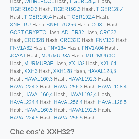
Hash,
WHIRLPOOL
Hash,
TIGER128,3
Hash,
TIGER160,3
Hash,
TIGER192,3
Hash,
TIGER128,4
Hash,
TIGER160,4
Hash,
TIGER192,4
Hash,
SNEFRU
Hash,
SNEFRU256
Hash,
GOST
Hash,
GOST-CRYPTO
Hash,
ADLER32
Hash,
CRC32
Hash,
CRC32B
Hash,
CRC32C
Hash,
FNV132
Hash,
ino-crew-neck-navy-blue/
FNV1A32
Hash,
FNV164
Hash,
FNV1A64
Hash,
JOAAT
Hash,
MURMUR3A
Hash,
MURMUR3C
il.php
Hash,
MURMUR3F
Hash,
XXH32
Hash,
XXH64
etail.php?c=1013&n=29306
Hash,
XXH3
Hash,
XXH128
Hash,
HAVAL128,3
Hash,
HAVAL160,3
Hash,
HAVAL192,3
Hash,
mage
HAVAL224,3
Hash,
HAVAL256,3
Hash,
HAVAL128,4
Hash,
HAVAL160,4
Hash,
HAVAL192,4
Hash,
.app/feed-calculator
HAVAL224,4
Hash,
HAVAL256,4
Hash,
HAVAL128,5
Hash,
HAVAL160,5
Hash,
HAVAL192,5
Hash,
HAVAL224,5
Hash,
HAVAL256,5
Hash,
Che cos'è XXH32?