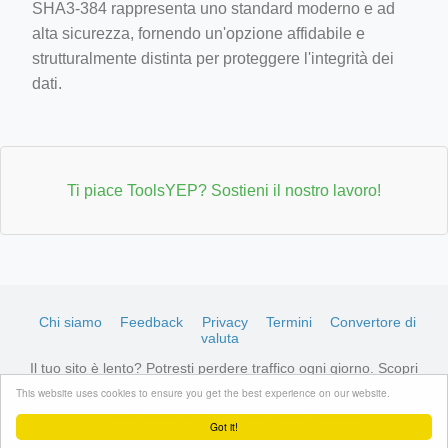
SHA3-384 rappresenta uno standard moderno e ad
alta sicurezza, fornendo un'opzione affidabile e
strutturalmente distinta per proteggere l'integrità dei
dati.
Ti piace ToolsYEP? Sostieni il nostro lavoro!
Chi siamo
Feedback
Privacy
Termini
Convertore di
valuta
Il tuo sito è lento? Potresti perdere traffico ogni giorno. Scopri
hosting ottimizzati LiteSpeed →
Vedi i piani disponibili
This website uses cookies to ensure you get the best experience on our website.
© 2026 ToolsYEP.com Tutti i diritti riservati
Got it!