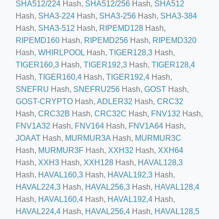
SHA512/224
Hash,
SHA512/256
Hash,
SHA512
Hash,
SHA3-224
Hash,
SHA3-256
Hash,
SHA3-384
Hash,
SHA3-512
Hash,
RIPEMD128
Hash,
ino-crew-neck-navy-blue/
RIPEMD160
Hash,
RIPEMD256
Hash,
RIPEMD320
Hash,
WHIRLPOOL
Hash,
TIGER128,3
Hash,
il.php
TIGER160,3
Hash,
TIGER192,3
Hash,
TIGER128,4
etail.php?c=1013&n=29306
Hash,
TIGER160,4
Hash,
TIGER192,4
Hash,
SNEFRU
Hash,
SNEFRU256
Hash,
GOST
Hash,
mage
GOST-CRYPTO
Hash,
ADLER32
Hash,
CRC32
Hash,
CRC32B
Hash,
CRC32C
Hash,
FNV132
Hash,
.app/feed-calculator
FNV1A32
Hash,
FNV164
Hash,
FNV1A64
Hash,
JOAAT
Hash,
MURMUR3A
Hash,
MURMUR3C
Hash,
MURMUR3F
Hash,
XXH32
Hash,
XXH64
tion/co-work?lat=37.49813&lng=127.0284&zoom=16
Hash,
XXH3
Hash,
XXH128
Hash,
HAVAL128,3
Hash,
HAVAL160,3
Hash,
HAVAL192,3
Hash,
ycling-shredder-plant-equipment/scrap-shredder-fabrication
HAVAL224,3
Hash,
HAVAL256,3
Hash,
HAVAL128,4
Hash,
HAVAL160,4
Hash,
HAVAL192,4
Hash,
HAVAL224,4
Hash,
HAVAL256,4
Hash,
HAVAL128,5