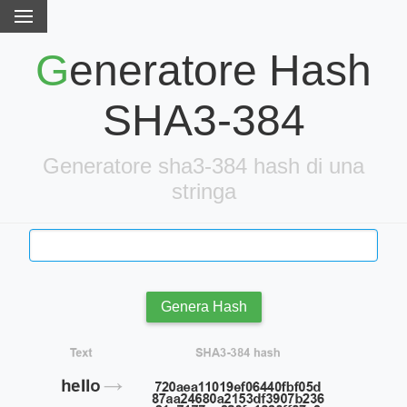
Generatore Hash
SHA3-384
Generatore sha3-384 hash di una
stringa
Genera Hash