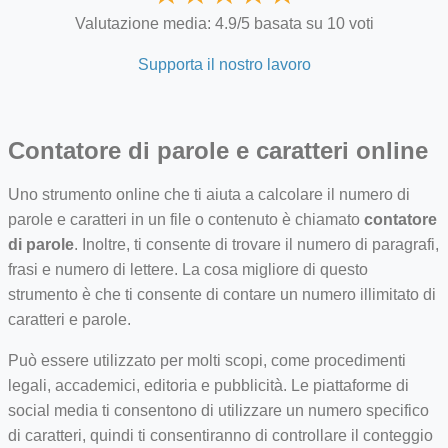
Valutazione media: 4.9/5 basata su 10 voti
ino-crew-neck-navy-blue/
Supporta il nostro lavoro
il.php
etail.php?c=1013&n=29306
Contatore di parole e caratteri online
mage
Uno strumento online che ti aiuta a calcolare il numero di
.app/feed-calculator
parole e caratteri in un file o contenuto è chiamato
contatore
di parole
. Inoltre, ti consente di trovare il numero di paragrafi,
frasi e numero di lettere. La cosa migliore di questo
tion/co-work?lat=37.49813&lng=127.0284&zoom=16
strumento è che ti consente di contare un numero illimitato di
caratteri e parole.
ycling-shredder-plant-equipment/scrap-shredder-fabrication
Può essere utilizzato per molti scopi, come procedimenti
legali, accademici, editoria e pubblicità. Le piattaforme di
social media ti consentono di utilizzare un numero specifico
di caratteri, quindi ti consentiranno di controllare il conteggio