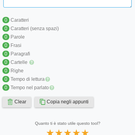
0
Caratteri
0
Caratteri (senza spazi)
0
Parole
0
Frasi
0
Paragrafi
0
Cartelle
0
Righe
0
Tempo di lettura
0
Tempo nel parlato
Clear
Copia negli appunti
Quanto ti è stato utile questo tool?
★
★
★
★
★