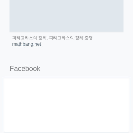
피타고라스의 정리, 피타고라스의 정리 증명
ino-crew-neck-navy-blue/
mathbang.net
il.php
etail.php?c=1013&n=29306
Facebook
mage
.app/feed-calculator