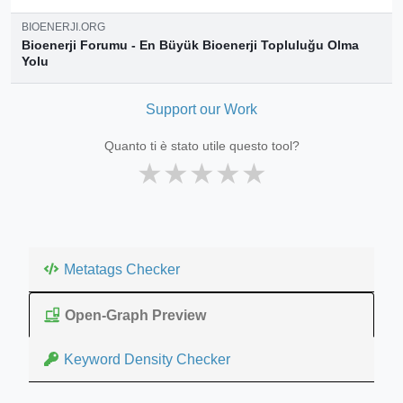
BIOENERJI.ORG
Bioenerji Forumu - En Büyük Bioenerji Topluluğu Olma
Yolu
Bioenerji uzmanları buluşma merkezi hakkında merak edilenler
ve bioenerji ile ilgili tüm bilgileri keşfedin. Bioenerji.org®
Support our Work
üzerinden uzmanlardan...
Quanto ti è stato utile questo tool?
★
★
★
★
★
Metatags Checker
Open-Graph Preview
Keyword Density Checker