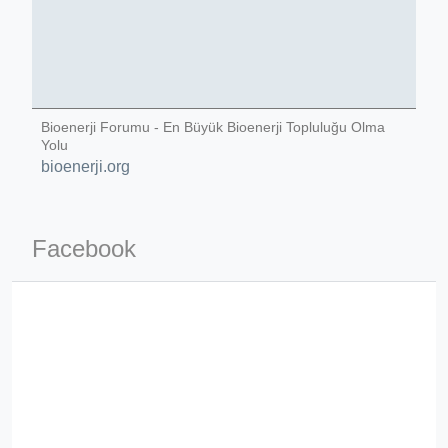
ino-crew-neck-navy-blue/
il.php
Bioenerji Forumu - En Büyük Bioenerji Topluluğu Olma
etail.php?c=1013&n=29306
Yolu
mage
bioenerji.org
.app/feed-calculator
Facebook
tion/co-work?lat=37.49813&lng=127.0284&zoom=16
ycling-shredder-plant-equipment/scrap-shredder-fabrication