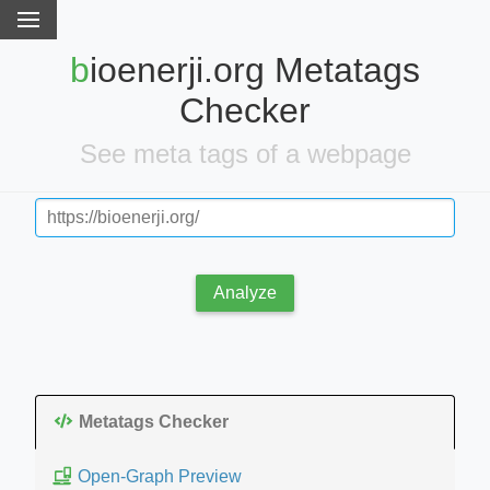
bioenerji.org Metatags
Checker
See meta tags of a webpage
Analyze
Metatags Checker
Open-Graph Preview