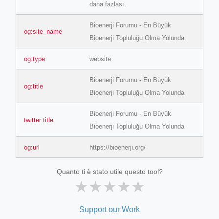
daha fazlası.
Bioenerji Forumu - En Büyük
og:site_name
Bioenerji Topluluğu Olma Yolunda
og:type
website
Bioenerji Forumu - En Büyük
og:title
Bioenerji Topluluğu Olma Yolunda
Bioenerji Forumu - En Büyük
twitter:title
Bioenerji Topluluğu Olma Yolunda
og:url
https://bioenerji.org/
Quanto ti è stato utile questo tool?
★
★
★
★
★
Support our Work