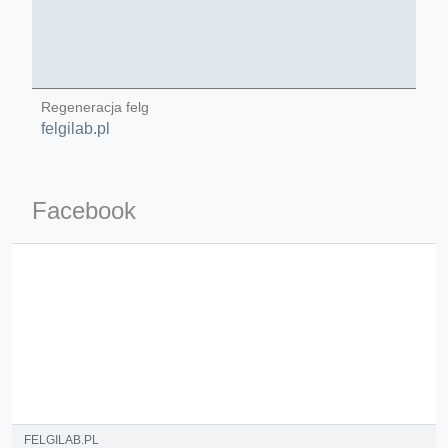
Regeneracja felg
felgilab.pl
ino-crew-neck-navy-blue/
il.php
Facebook
etail.php?c=1013&n=29306
mage
.app/feed-calculator
FELGILAB.PL