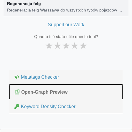
Regeneracja felg
Regeneracja felg Warszawa do wszystkich typów pojazdów ★
Sprawdź ceny i opinie ▶ FelgiLab ▶ Umów wizytę online!
Support our Work
Quanto ti è stato utile questo tool?
★
★
★
★
★
Metatags Checker
Open-Graph Preview
Keyword Density Checker