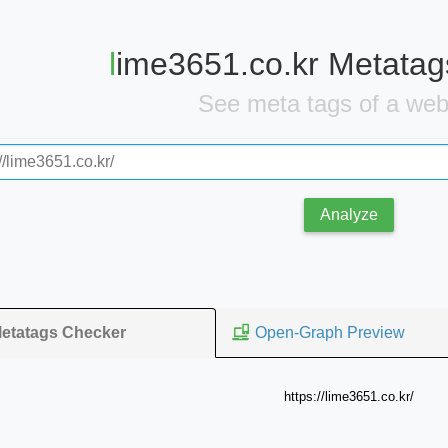
lime3651.co.kr Metata
See meta tags of a we
Analyze
Open-Graph Preview
etatags Checker
https://lime3651.co.kr/