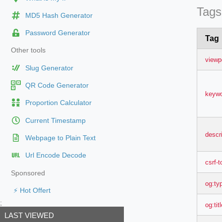
Tags
MD5 Hash Generator
Password Generator
Tag
Other tools
viewp
Slug Generator
QR Code Generator
keyw
Proportion Calculator
Current Timestamp
descr
Webpage to Plain Text
Url Encode Decode
csrf-
Sponsored
og:ty
⚡ Hot Offert
;
og:tit
LAST VIEWED