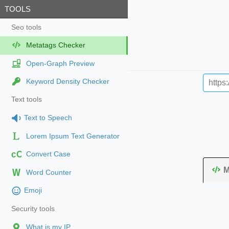
TOOLS
Seo tools
Metatags Checker
Open-Graph Preview
Keyword Density Checker
Text tools
Text to Speech
Lorem Ipsum Text Generator
cC
Convert Case
M
Word Counter
Emoji
Security tools
What is my IP