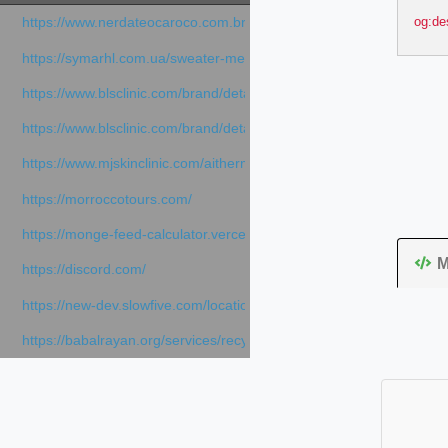
og:de
https://www.nerdateocaroco.com.br/
https://symarhl.com.ua/sweater-merino-crew-neck-navy-blue/
https://www.blsclinic.com/brand/detail.php
https://www.blsclinic.com/brand/detail.php?c=1013&n=29306
https://www.mjskinclinic.com/aithermage
https://morroccotours.com/
https://monge-feed-calculator.vercel.app/feed-calculator
M
https://discord.com/
https://new-dev.slowfive.com/location/co-work?lat=37.49813&lng
https://babalrayan.org/services/recycling-shredder-plant-equipment