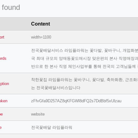
 found
Content
ort
width=1100
전국꽃배달서비스 라임플라워는 꽃다발, 꽃바구니, 개업화분,
ords
국 최대 규모의 양재동꽃도매시장 맞은편의 본사 직영매장과
반으로 한 본사 직영 체인사업부를 통해 전국의 고객님들께
착한꽃집 라임플라워는 꽃바구니, 꽃다발, 축하화환, 근조화환
iption
는 전국꽃배달서비스입니다
token
zFfvGfa9D257AZ8qKFGWl8dFQ2s7DdBbf5xUlzau
pe
website
le
전국꽃배달 라임플라워