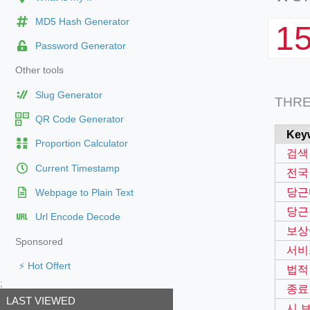
MD5 Hash Generator
1
Password Generator
Other tools
Slug Generator
THR
QR Code Generator
Key
Proportion Calculator
검색
Current Timestamp
전국
당근
Webpage to Plain Text
당근
Url Encode Decode
보상
Sponsored
서비
⚡ Hot Offert
법적
;
종료
LAST VIEWED
시 