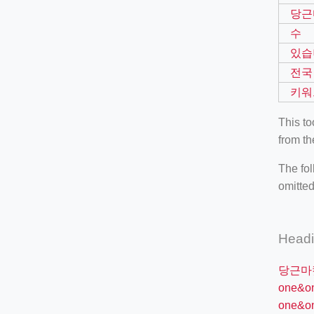
당근
수
있습
전국
키워
This t
from th
The fol
omitted
Head
당근마
one&
one&o