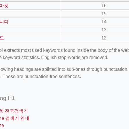
마켓
16
15
니다
14
13
드
12
ool extracts most used keywords found inside the body of the 
e keyword statistics. English stop-words are removed.
lowing headings are splitted into sub-ones through punctuation
. These are punctuation-free sentences.
ing H1
켓 전국검색기
one 검색기 안내
ne