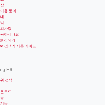
저장
 이용 동의
안내
방법
주의사항
사용하시나요
켓 검색기
one 검색기 사용 가이드
ing H6
범위 선택
팁
다운로드
기능
 기능