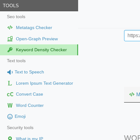
TOOLS
Seo tools
Metatags Checker
Open-Graph Preview
Keyword Density Checker
Text tools
Text to Speech
Lorem Ipsum Text Generator
cC
M
Convert Case
Word Counter
Emoji
Security tools
WOR
What is my IP