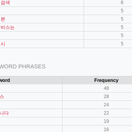
 검색
6
도
5
 본
5
서비스는
5
면
5
 시
5
 WORD PHRASES
word
Frequency
48
스
28
24
니다
22
19
16