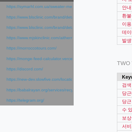
https://symarhl.com.ua/sweater-merino-crew-neck-navy-blue/
안내
환불
https://www.blsclinic.com/brand/detail.php
이용
https://www.blsclinic.com/brand/detail.php?c=1013&n=29306
데이
https://www.mjskinclinic.com/aithermage
발생
https://morroccotours.com/
https://monge-feed-calculator.vercel.app/feed-calculator
TWO
https://discord.com/
Key
https://new-dev.slowfive.com/location/co-work?lat=37.49813&lng
검색
https://babalrayan.org/services/recycling-shredder-plant-equipment
당근
https://telegram.org/
당근
수 
보상
서비