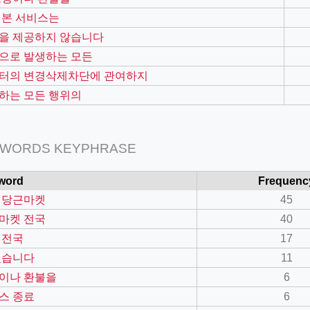
 본 서비스는
을 제공하지 않습니다
으로 발생하는 모든
터의 변경삭제차단에 관여하지
하는 모든 행위의
 WORDS KEYPHRASE
word
Frequenc
=127.0284&zoom=16
 당근마켓
45
/scrap-shredder-fabrication
마켓 전국
40
 전국
17
있습니다
11
이나 환불을
6
스 종료
6