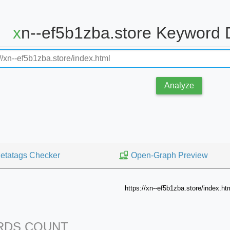
xn--ef5b1zba.store Keyword 
Analyze
etatags Checker
Open-Graph Preview
https://xn--ef5b1zba.store/index.ht
DS COUNT