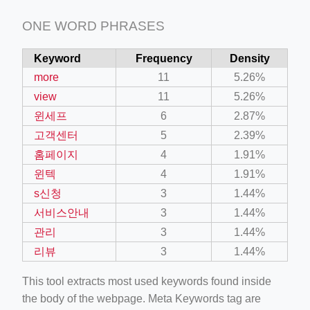
ONE WORD PHRASES
Keyword
Frequency
Density
more
11
5.26%
view
11
5.26%
윈세프
6
2.87%
고객센터
5
2.39%
홈페이지
4
1.91%
윈텍
4
1.91%
s신청
3
1.44%
서비스안내
3
1.44%
관리
3
1.44%
리뷰
3
1.44%
This tool extracts most used keywords found inside
the body of the webpage. Meta Keywords tag are