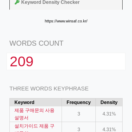
Keyword Density Checker
https://www.winsaf.co.kr/
WORDS COUNT
209
THREE WORDS KEYPHRASE
Keyword
Frequency
Density
제품 구매문의 사용
3
4.31%
설명서
설치가이드 제품 구
3
4.31%