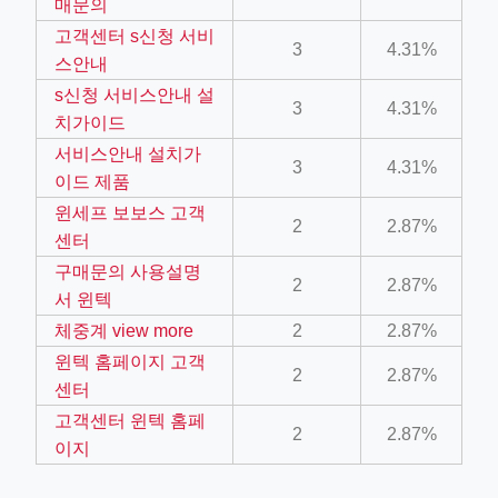
매문의
고객센터 s신청 서비
3
4.31%
스안내
s신청 서비스안내 설
3
4.31%
치가이드
서비스안내 설치가
3
4.31%
이드 제품
ino-crew-neck-navy-blue/
윈세프 보보스 고객
il.php
2
2.87%
센터
etail.php?c=1013&n=29306
구매문의 사용설명
2
2.87%
서 윈텍
mage
체중계 view more
2
2.87%
윈텍 홈페이지 고객
2
2.87%
.app/feed-calculator
센터
고객센터 윈텍 홈페
2
2.87%
이지