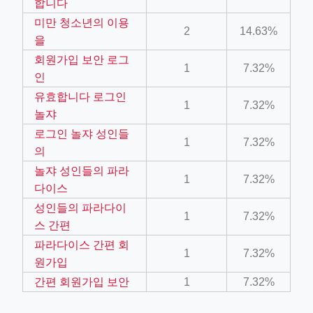
합니다
미만 청소년의 이용
2
14.63%
을
회원가입 보안 로그
1
7.32%
인
유효합니다 로그인
1
7.32%
놀쟈
ino-crew-neck-navy-blue/
로그인 놀쟈 성인들
il.php
1
7.32%
의
etail.php?c=1013&n=29306
놀쟈 성인들의 파라
1
7.32%
다이스
mage
성인들의 파라다이
1
7.32%
스 간편
.app/feed-calculator
파라다이스 간편 회
1
7.32%
원가입
간편 회원가입 보안
1
7.32%