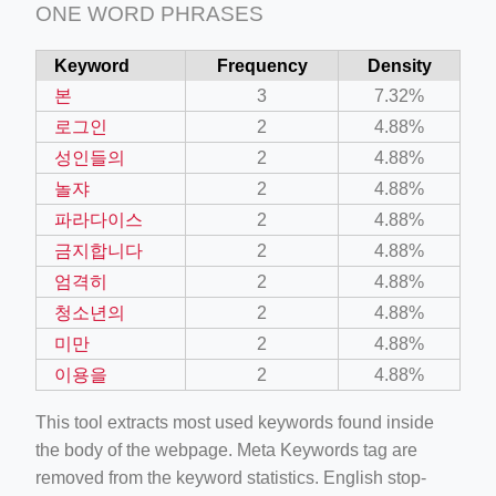
ONE WORD PHRASES
Keyword
Frequency
Density
본
3
7.32%
로그인
2
4.88%
성인들의
2
4.88%
놀쟈
2
4.88%
파라다이스
2
4.88%
금지합니다
2
4.88%
엄격히
2
4.88%
청소년의
2
4.88%
미만
2
4.88%
이용을
2
4.88%
This tool extracts most used keywords found inside
the body of the webpage. Meta Keywords tag are
removed from the keyword statistics. English stop-