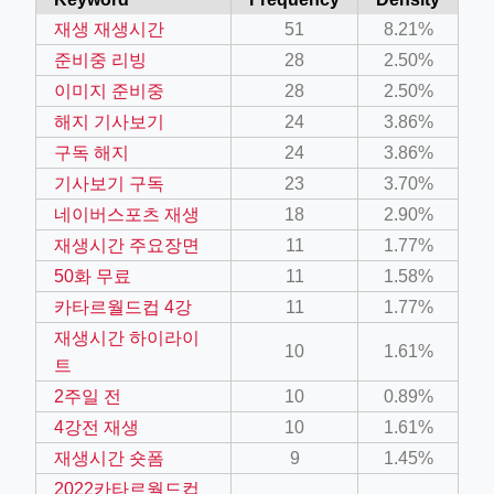
재생 재생시간
51
8.21%
준비중 리빙
28
2.50%
이미지 준비중
28
2.50%
해지 기사보기
24
3.86%
구독 해지
24
3.86%
기사보기 구독
23
3.70%
네이버스포츠 재생
18
2.90%
재생시간 주요장면
11
1.77%
50화 무료
11
1.58%
카타르월드컵 4강
11
1.77%
재생시간 하이라이
10
1.61%
트
2주일 전
10
0.89%
4강전 재생
10
1.61%
재생시간 숏폼
9
1.45%
2022카타르월드컵