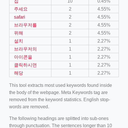
집
10
0.45%
주세요
2
4.55%
safari
2
4.55%
브라우저를
2
4.55%
위해
2
4.55%
설치
1
2.27%
브라우저의
1
2.27%
아이콘을
1
2.27%
클릭하시면
1
2.27%
해당
1
2.27%
This tool extracts most used keywords found inside
the body of the webpage. Meta Keywords tag are
removed from the keyword statistics. English stop-
words are removed.
The following headings are splitted into sub-ones
through punctuation. The sentences longer than 10