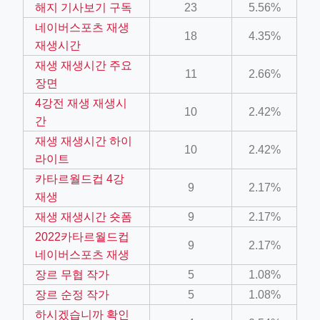
해지 기사보기 구독
23
5.56%
ino-crew-neck-navy-blue/
네이버스포츠 재생
18
4.35%
il.php
재생시간
재생 재생시간 주요
etail.php?c=1013&n=29306
11
2.66%
장면
mage
4강전 재생 재생시
10
2.42%
간
재생 재생시간 하이
.app/feed-calculator
10
2.42%
라이트
카타르월드컵 4강
9
2.17%
tion/co-work?lat=37.49813&lng=127.0284&zoom=16
재생
재생 재생시간 숏폼
9
2.17%
ycling-shredder-plant-equipment/scrap-shredder-fabrication
2022카타르월드컵
9
2.17%
네이버스포츠 재생
장르 무협 작가
5
1.08%
장르 순정 작가
5
1.08%
하시겠습니까 확인