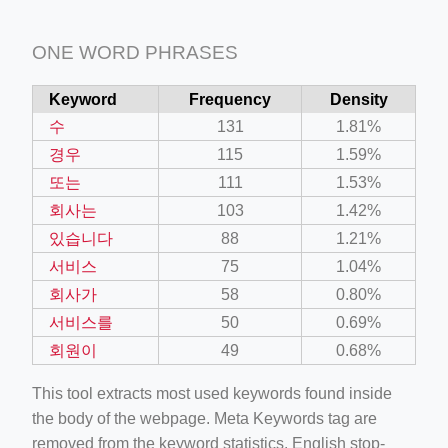
ONE WORD PHRASES
Keyword
Frequency
Density
수
131
1.81%
경우
115
1.59%
또는
111
1.53%
회사는
103
1.42%
있습니다
88
1.21%
서비스
75
1.04%
회사가
58
0.80%
서비스를
50
0.69%
회원이
49
0.68%
This tool extracts most used keywords found inside
the body of the webpage. Meta Keywords tag are
removed from the keyword statistics. English stop-