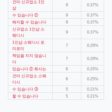
건마 신규업소 1인
9
0.37%
샵
ino-crew-neck-navy-blue/
수 있습니다 ②
9
0.37%
해지할 수 있습니다
9
0.37%
il.php
신규업소 1인샵 스
9
0.37%
etail.php?c=1013&n=29306
웨디시
mage
1인샵 스웨디시 로
7
0.29%
미로미
책임을 지지 않습니
7
0.29%
.app/feed-calculator
다
있습니다 ② 회사는
6
0.25%
건마 신규업소 스웨
tion/co-work?lat=37.49813&lng=127.0284&zoom=16
6
0.25%
디시
ycling-shredder-plant-equipment/scrap-shredder-fabrication
수 있습니다 ③
5
0.21%
할 수 있습니다
5
0.21%