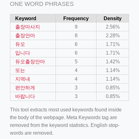
ONE WORD PHRASES
Keyword
Frequency
Density
출장마사지
9
2.56%
출장안마
8
2.28%
듀오
6
1.71%
입니다
6
1.71%
듀오출장안마
5
1.42%
또는
4
1.14%
지역내
4
1.14%
편안하게
3
0.85%
바랍니다
3
0.85%
This tool extracts most used keywords found inside
the body of the webpage. Meta Keywords tag are
removed from the keyword statistics. English stop-
words are removed.