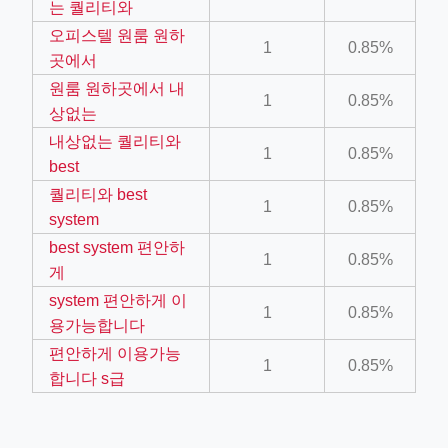
는 퀄리티와
오피스텔 원룸 원하
1
0.85%
곳에서
원룸 원하곳에서 내
1
0.85%
상없는
ino-crew-neck-navy-blue/
내상없는 퀄리티와
1
0.85%
il.php
best
퀄리티와 best
etail.php?c=1013&n=29306
1
0.85%
system
mage
best system 편안하
1
0.85%
게
system 편안하게 이
.app/feed-calculator
1
0.85%
용가능합니다
편안하게 이용가능
1
0.85%
합니다 s급