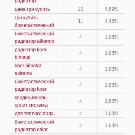
радиатор
цена грн купить
12
4.89%
грн купить
ber/detail/이신우
11
4.48%
биметаллический
성공사례-1
биметаллический
4
1.63%
e/
радиатор alltermo
радиатор koer
4
1.63%
bimetal
koer bimetal
4
1.63%
extreme
биметаллический
4
1.63%
радиатор koer
ino-crew-neck-navy-blue/
кондиционеры
4
1.63%
il.php
сплит системы
для теплого пола
4
1.63%
биметаллический
4
1.63%
радиатор calor