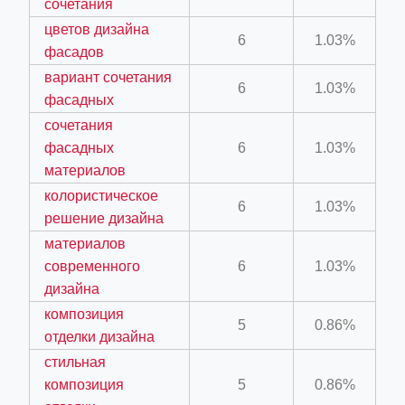
сочетания
цветов дизайна
6
1.03%
фасадов
вариант сочетания
6
1.03%
фасадных
ino-crew-neck-navy-blue/
сочетания
фасадных
6
1.03%
il.php
материалов
etail.php?c=1013&n=29306
колористическое
6
1.03%
mage
решение дизайна
материалов
современного
6
1.03%
.app/feed-calculator
дизайна
композиция
5
0.86%
отделки дизайна
стильная
композиция
5
0.86%