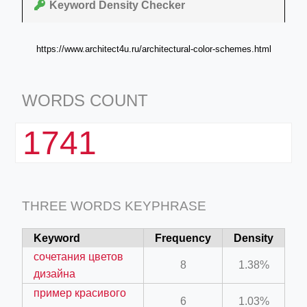
Keyword Density Checker
https://www.architect4u.ru/architectural-color-schemes.html
WORDS COUNT
1741
THREE WORDS KEYPHRASE
Keyword
Frequency
Density
сочетания цветов
8
1.38%
дизайна
пример красивого
6
1.03%