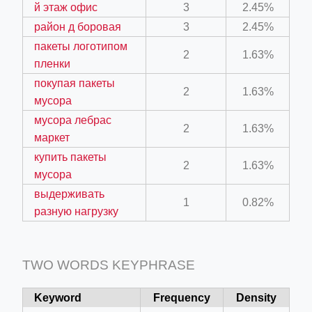
й этаж офис
3
2.45%
район д боровая
3
2.45%
пакеты логотипом
2
1.63%
пленки
покупая пакеты
2
1.63%
мусора
ino-crew-neck-navy-blue/
мусора лебрас
2
1.63%
маркет
il.php
купить пакеты
etail.php?c=1013&n=29306
2
1.63%
мусора
mage
выдерживать
1
0.82%
разную нагрузку
.app/feed-calculator
TWO WORDS KEYPHRASE
Keyword
Frequency
Density