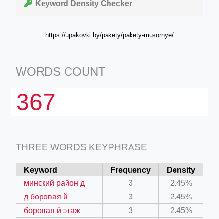
Keyword Density Checker
https://upakovki.by/pakety/pakety-musornye/
WORDS COUNT
367
THREE WORDS KEYPHRASE
Keyword
Frequency
Density
минский район д
3
2.45%
д боровая й
3
2.45%
боровая й этаж
3
2.45%