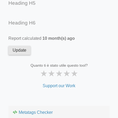
Heading H5
Heading H6
Report calculated
10 month(s) ago
Update
Quanto ti è stato utile questo tool?
★
★
★
★
★
Support our Work
Metatags Checker