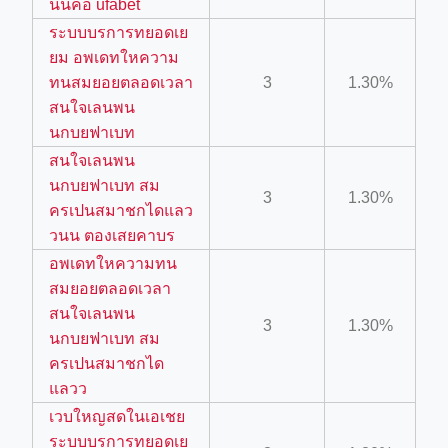
นนคอ ufabet
ino-crew-neck-navy-blue/
ระบบบรการทยอดเย
ยม อพเดทใหความ
il.php
ทนสมยอยตลอดเวลา
3
1.30%
etail.php?c=1013&n=29306
สนใจเลนพน
mage
นกบยฟาเบท
สนใจเลนพน
นกบยฟาเบท สม
3
1.30%
.app/feed-calculator
ครเปนสมาชกไดแลว
วนน ตองเสยคาบร
อพเดทใหความทน
tion/co-work?lat=37.49813&lng=127.0284&zoom=16
สมยอยตลอดเวลา
ycling-shredder-plant-equipment/scrap-shredder-fabrication
สนใจเลนพน
3
1.30%
นกบยฟาเบท สม
ครเปนสมาชกได
แลวว
เวบใหญสดในเอเชย
ระบบบรการทยอดเย