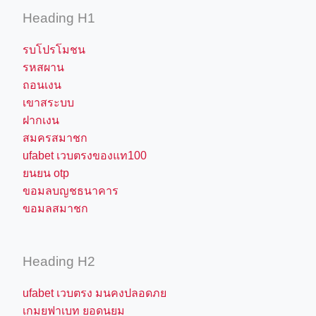
Heading H1
รบโปรโมชน
รหสผาน
ถอนเงน
เขาสระบบ
ฝากเงน
สมครสมาชก
ufabet เวบตรงของแท100
ยนยน otp
ขอมลบญชธนาคาร
ขอมลสมาชก
Heading H2
ufabet เวบตรง มนคงปลอดภย
เกมยฟาเบท ยอดนยม