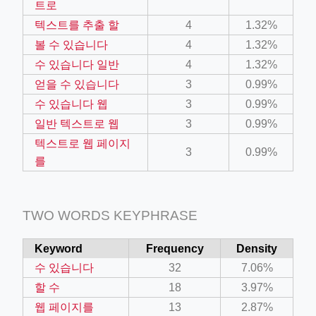
트로
텍스트를 추출 할
4
1.32%
ino-crew-neck-navy-blue/
볼 수 있습니다
4
1.32%
수 있습니다 일반
4
1.32%
il.php
얻을 수 있습니다
3
0.99%
etail.php?c=1013&n=29306
수 있습니다 웹
3
0.99%
mage
일반 텍스트로 웹
3
0.99%
텍스트로 웹 페이지
3
0.99%
를
.app/feed-calculator
TWO WORDS KEYPHRASE
tion/co-work?lat=37.49813&lng=127.0284&zoom=16
ycling-shredder-plant-equipment/scrap-shredder-fabrication
Keyword
Frequency
Density
수 있습니다
32
7.06%
할 수
18
3.97%
웹 페이지를
13
2.87%