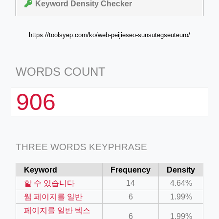
Keyword Density Checker
https://toolsyep.com/ko/web-peijieseo-sunsutegseuteuro/
WORDS COUNT
906
THREE WORDS KEYPHRASE
Keyword
Frequency
Density
할 수 있습니다
14
4.64%
웹 페이지를 일반
6
1.99%
페이지를 일반 텍스
6
1.99%