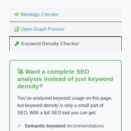
Metatags Checker
Open-Graph Preview
Keyword Density Checker
🚀 Want a complete SEO
analysis instead of just keyword
density?
You’ve analyzed keyword usage on this page,
but keyword density is only a small part of
SEO. With a full SEO tool you can get:
Semantic keyword
recommendations