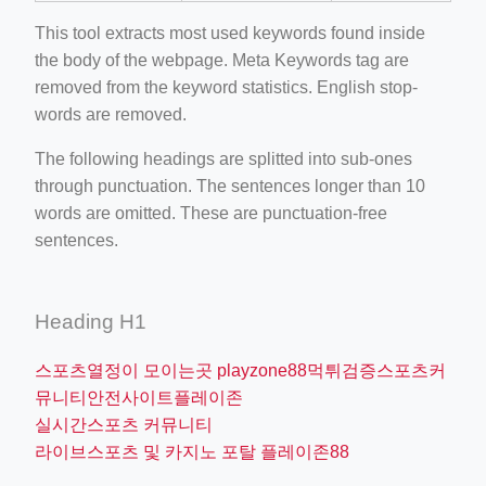
This tool extracts most used keywords found inside
the body of the webpage. Meta Keywords tag are
removed from the keyword statistics. English stop-
words are removed.
The following headings are splitted into sub-ones
through punctuation. The sentences longer than 10
words are omitted. These are punctuation-free
sentences.
Heading H1
스포츠열정이 모이는곳 playzone88먹튀검증스포츠커
뮤니티안전사이트플레이존
실시간스포츠 커뮤니티
라이브스포츠 및 카지노 포탈 플레이존88