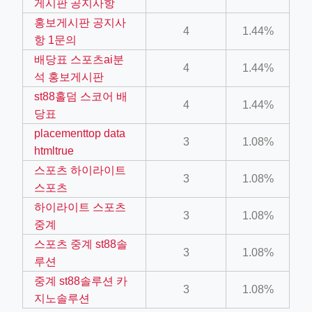
게시판 공지사항
ino-crew-neck-navy-blue/
홍보게시판 공지사
4
1.44%
항 1문의
il.php
배당표 스포츠ai분
etail.php?c=1013&n=29306
4
1.44%
석 홍보게시판
mage
st88홀덤 스코어 배
4
1.44%
당표
placementtop data
.app/feed-calculator
3
1.08%
htmltrue
스포츠 하이라이트
3
1.08%
스포츠
tion/co-work?lat=37.49813&lng=127.0284&zoom=16
하이라이트 스포츠
ycling-shredder-plant-equipment/scrap-shredder-fabrication
3
1.08%
중계
스포츠 중계 st88솔
3
1.08%
루션
중계 st88솔루션 카
3
1.08%
지노솔루션