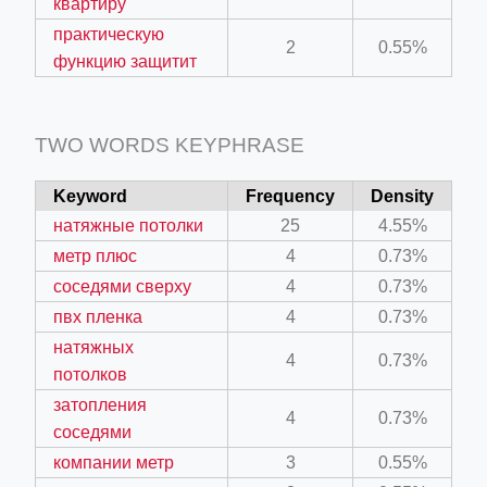
квартиру
практическую
2
0.55%
функцию защитит
TWO WORDS KEYPHRASE
Keyword
Frequency
Density
натяжные потолки
25
4.55%
метр плюс
4
0.73%
соседями сверху
4
0.73%
пвх пленка
4
0.73%
натяжных
4
0.73%
потолков
затопления
4
0.73%
соседями
компании метр
3
0.55%