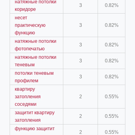
натяжные потолки
3
0.82%
коридоре
несет
ino-crew-neck-navy-blue/
практическую
3
0.82%
il.php
функцию
etail.php?c=1013&n=29306
натяжные потолки
3
0.82%
фотопечатью
mage
натяжные потолки
3
0.82%
теневым
.app/feed-calculator
потолки теневым
3
0.82%
профилем
квартиру
tion/co-work?lat=37.49813&lng=127.0284&zoom=16
затопления
2
0.55%
ycling-shredder-plant-equipment/scrap-shredder-fabrication
соседями
защитит квартиру
2
0.55%
затопления
функцию защитит
2
0.55%