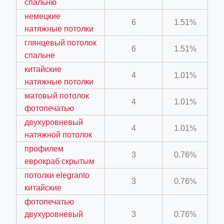
спальню
ino-crew-neck-navy-blue/
немецкие
6
1.51%
натяжные потолки
il.php
глянцевый потолок
etail.php?c=1013&n=29306
6
1.51%
спальне
mage
китайские
4
1.01%
натяжные потолки
матовый потолок
.app/feed-calculator
4
1.01%
фотопечатью
двухуровневый
4
1.01%
натяжной потолок
tion/co-work?lat=37.49813&lng=127.0284&zoom=16
профилем
ycling-shredder-plant-equipment/scrap-shredder-fabrication
3
0.76%
еврокраб скрытым
потолки elegranto
3
0.76%
китайские
фотопечатью
двухуровневый
3
0.76%