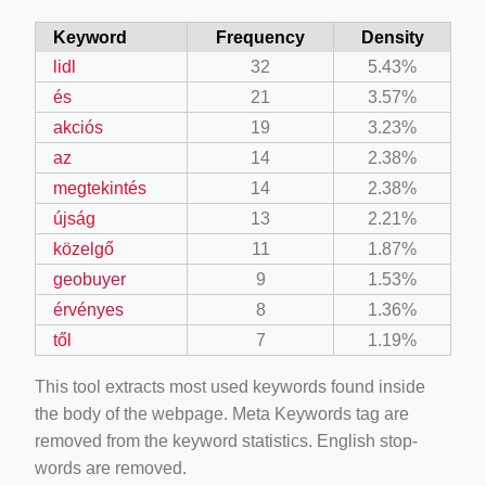
Keyword
Frequency
Density
lidl
32
5.43%
és
21
3.57%
akciós
19
3.23%
az
14
2.38%
megtekintés
14
2.38%
újság
13
2.21%
közelgő
11
1.87%
geobuyer
9
1.53%
érvényes
8
1.36%
től
7
1.19%
This tool extracts most used keywords found inside
the body of the webpage. Meta Keywords tag are
removed from the keyword statistics. English stop-
words are removed.