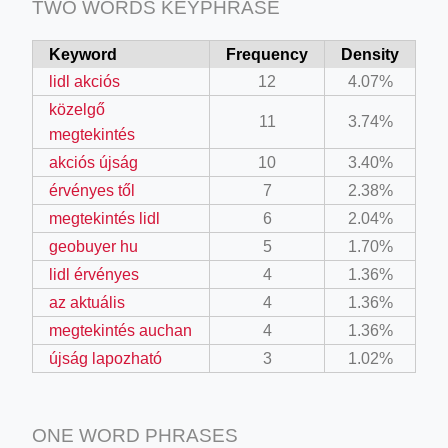
TWO WORDS KEYPHRASE
Keyword
Frequency
Density
lidl akciós
12
4.07%
közelgő
11
3.74%
megtekintés
akciós újság
10
3.40%
érvényes től
7
2.38%
megtekintés lidl
6
2.04%
geobuyer hu
5
1.70%
lidl érvényes
4
1.36%
az aktuális
4
1.36%
megtekintés auchan
4
1.36%
újság lapozható
3
1.02%
ONE WORD PHRASES