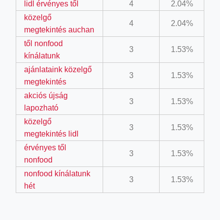
lidl érvényes től
4
2.04%
ino-crew-neck-navy-blue/
közelgő
4
2.04%
il.php
megtekintés auchan
től nonfood
etail.php?c=1013&n=29306
3
1.53%
kínálatunk
mage
ajánlataink közelgő
3
1.53%
megtekintés
akciós újság
.app/feed-calculator
3
1.53%
lapozható
közelgő
3
1.53%
tion/co-work?lat=37.49813&lng=127.0284&zoom=16
megtekintés lidl
érvényes től
ycling-shredder-plant-equipment/scrap-shredder-fabrication
3
1.53%
nonfood
nonfood kínálatunk
3
1.53%
hét