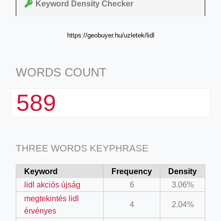
Keyword Density Checker
https://geobuyer.hu/uzletek/lidl
WORDS COUNT
589
THREE WORDS KEYPHRASE
Keyword
Frequency
Density
lidl akciós újság
6
3.06%
megtekintés lidl
4
2.04%
érvényes