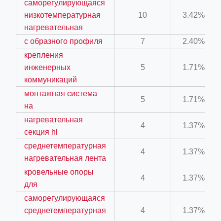
саморегулирующаяся
ino-crew-neck-navy-blue/
низкотемпературная
10
3.42%
нагревательная
il.php
с образного профиля
7
2.40%
etail.php?c=1013&n=29306
крепления
mage
инженерных
5
1.71%
коммуникаций
монтажная система
.app/feed-calculator
5
1.71%
на
нагревательная
4
1.37%
секция hl
tion/co-work?lat=37.49813&lng=127.0284&zoom=16
среднетемпературная
ycling-shredder-plant-equipment/scrap-shredder-fabrication
4
1.37%
нагревательная лента
кровельные опоры
4
1.37%
для
саморегулирующаяся
среднетемпературная
4
1.37%