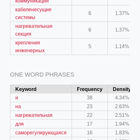
коммуникаций
кабеленесущие
6
1.37%
системы
нагревательная
6
1.37%
секция
крепления
5
1.14%
инженерных
ONE WORD PHRASES
Keyword
Frequency
Density
и
38
4.34%
на
23
2.63%
нагревательная
22
2.51%
для
17
1.94%
саморегулирующаяся
16
1.83%