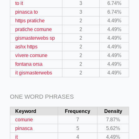
to it
3
6.74%
pinasca to
3
6.74%
https pratiche
2
4.49%
pratiche comune
2
4.49%
gismasterwebs sp
2
4.49%
ashx https
2
4.49%
vivere comune
2
4.49%
fontana orsa
2
4.49%
it gismasterwebs
2
4.49%
ONE WORD PHRASES
Keyword
Frequency
Density
comune
7
7.87%
pinasca
5
5.62%
it
4
4.49%