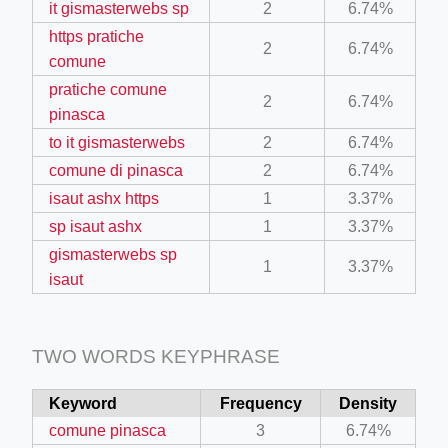
it gismasterwebs sp
2
6.74%
https pratiche
2
6.74%
comune
pratiche comune
2
6.74%
pinasca
to it gismasterwebs
2
6.74%
ino-crew-neck-navy-blue/
comune di pinasca
2
6.74%
isaut ashx https
1
3.37%
il.php
sp isaut ashx
1
3.37%
etail.php?c=1013&n=29306
gismasterwebs sp
1
3.37%
mage
isaut
.app/feed-calculator
TWO WORDS KEYPHRASE
Keyword
Frequency
Density
comune pinasca
3
6.74%