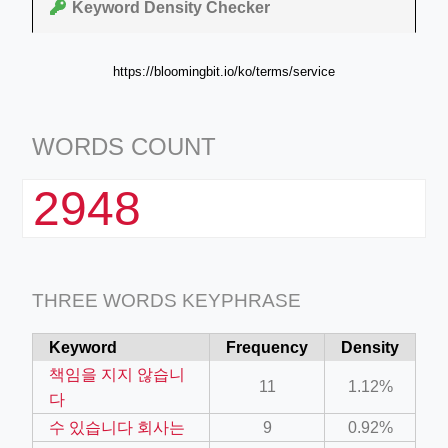
Keyword Density Checker
https://bloomingbit.io/ko/terms/service
WORDS COUNT
2948
THREE WORDS KEYPHRASE
Keyword
Frequency
Density
책임을 지지 않습니
11
1.12%
다
수 있습니다 회사는
9
0.92%