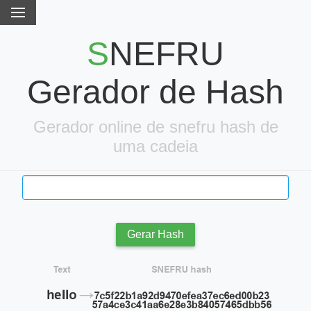
SNEFRU
Gerador de Hash
Gerador online de snefru hash de
uma cadeia
Gerar Hash