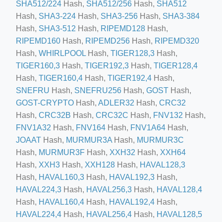
SHA512/224
Hash,
SHA512/256
Hash,
SHA512
Hash,
SHA3-224
Hash,
SHA3-256
Hash,
SHA3-384
Hash,
SHA3-512
Hash,
RIPEMD128
Hash,
RIPEMD160
Hash,
RIPEMD256
Hash,
RIPEMD320
ino-crew-neck-navy-blue/
Hash,
WHIRLPOOL
Hash,
TIGER128,3
Hash,
TIGER160,3
Hash,
TIGER192,3
Hash,
TIGER128,4
il.php
Hash,
TIGER160,4
Hash,
TIGER192,4
Hash,
etail.php?c=1013&n=29306
SNEFRU
Hash,
SNEFRU256
Hash,
GOST
Hash,
mage
GOST-CRYPTO
Hash,
ADLER32
Hash,
CRC32
Hash,
CRC32B
Hash,
CRC32C
Hash,
FNV132
Hash,
FNV1A32
Hash,
FNV164
Hash,
FNV1A64
Hash,
.app/feed-calculator
JOAAT
Hash,
MURMUR3A
Hash,
MURMUR3C
Hash,
MURMUR3F
Hash,
XXH32
Hash,
XXH64
Hash,
XXH3
Hash,
XXH128
Hash,
HAVAL128,3
tion/co-work?lat=37.49813&lng=127.0284&zoom=16
Hash,
HAVAL160,3
Hash,
HAVAL192,3
Hash,
HAVAL224,3
Hash,
HAVAL256,3
Hash,
HAVAL128,4
ycling-shredder-plant-equipment/scrap-shredder-fabrication
Hash,
HAVAL160,4
Hash,
HAVAL192,4
Hash,
HAVAL224,4
Hash,
HAVAL256,4
Hash,
HAVAL128,5