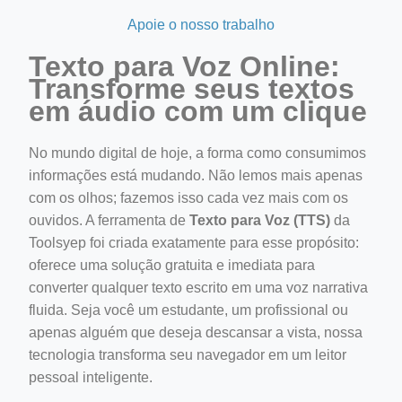
Apoie o nosso trabalho
Texto para Voz Online:
Transforme seus textos
em áudio com um clique
No mundo digital de hoje, a forma como consumimos
informações está mudando. Não lemos mais apenas
ino-crew-neck-navy-blue/
com os olhos; fazemos isso cada vez mais com os
il.php
ouvidos. A ferramenta de
Texto para Voz (TTS)
da
Toolsyep foi criada exatamente para esse propósito:
etail.php?c=1013&n=29306
oferece uma solução gratuita e imediata para
mage
converter qualquer texto escrito em uma voz narrativa
fluida. Seja você um estudante, um profissional ou
apenas alguém que deseja descansar a vista, nossa
.app/feed-calculator
tecnologia transforma seu navegador em um leitor
pessoal inteligente.