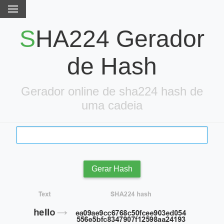
SHA224 Gerador
de Hash
Gerador online de sha224 hash de
uma cadeia
Gerar Hash