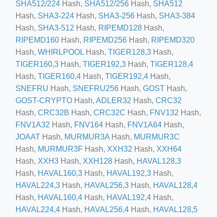
SHA512/224
Hash,
SHA512/256
Hash,
SHA512
Hash,
SHA3-224
Hash,
SHA3-256
Hash,
SHA3-384
Hash,
SHA3-512
Hash,
RIPEMD128
Hash,
RIPEMD160
Hash,
RIPEMD256
Hash,
RIPEMD320
Hash,
WHIRLPOOL
Hash,
TIGER128,3
Hash,
TIGER160,3
Hash,
TIGER192,3
Hash,
TIGER128,4
Hash,
TIGER160,4
Hash,
TIGER192,4
Hash,
SNEFRU
Hash,
SNEFRU256
Hash,
GOST
Hash,
GOST-CRYPTO
Hash,
ADLER32
Hash,
CRC32
Hash,
CRC32B
Hash,
CRC32C
Hash,
FNV132
Hash,
ino-crew-neck-navy-blue/
FNV1A32
Hash,
FNV164
Hash,
FNV1A64
Hash,
il.php
JOAAT
Hash,
MURMUR3A
Hash,
MURMUR3C
Hash,
MURMUR3F
Hash,
XXH32
Hash,
XXH64
etail.php?c=1013&n=29306
Hash,
XXH3
Hash,
XXH128
Hash,
HAVAL128,3
mage
Hash,
HAVAL160,3
Hash,
HAVAL192,3
Hash,
HAVAL224,3
Hash,
HAVAL256,3
Hash,
HAVAL128,4
Hash,
HAVAL160,4
Hash,
HAVAL192,4
Hash,
.app/feed-calculator
HAVAL224,4
Hash,
HAVAL256,4
Hash,
HAVAL128,5