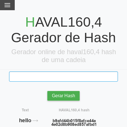
HAVAL160,4
Gerador de Hash
Gerador online de haval160,4 hash
de uma cadeia
Gerar Hash