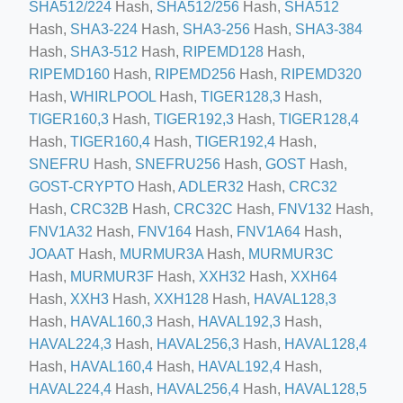
SHA512/224
Hash,
SHA512/256
Hash,
SHA512
Hash,
SHA3-224
Hash,
SHA3-256
Hash,
SHA3-384
Hash,
SHA3-512
Hash,
RIPEMD128
Hash,
RIPEMD160
Hash,
RIPEMD256
Hash,
RIPEMD320
Hash,
WHIRLPOOL
Hash,
TIGER128,3
Hash,
TIGER160,3
Hash,
TIGER192,3
Hash,
TIGER128,4
Hash,
TIGER160,4
Hash,
TIGER192,4
Hash,
SNEFRU
Hash,
SNEFRU256
Hash,
GOST
Hash,
GOST-CRYPTO
Hash,
ADLER32
Hash,
CRC32
Hash,
CRC32B
Hash,
CRC32C
Hash,
FNV132
Hash,
ino-crew-neck-navy-blue/
FNV1A32
Hash,
FNV164
Hash,
FNV1A64
Hash,
il.php
JOAAT
Hash,
MURMUR3A
Hash,
MURMUR3C
Hash,
MURMUR3F
Hash,
XXH32
Hash,
XXH64
etail.php?c=1013&n=29306
Hash,
XXH3
Hash,
XXH128
Hash,
HAVAL128,3
mage
Hash,
HAVAL160,3
Hash,
HAVAL192,3
Hash,
HAVAL224,3
Hash,
HAVAL256,3
Hash,
HAVAL128,4
Hash,
HAVAL160,4
Hash,
HAVAL192,4
Hash,
.app/feed-calculator
HAVAL224,4
Hash,
HAVAL256,4
Hash,
HAVAL128,5