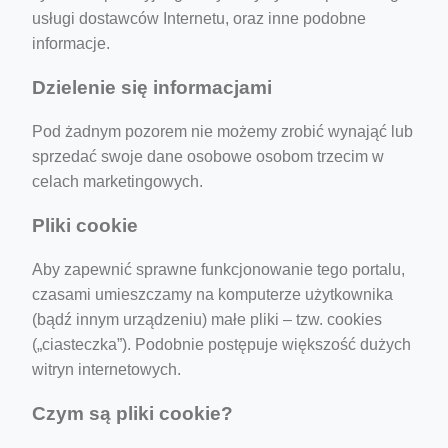
usługi dostawców Internetu, oraz inne podobne
informacje.
ino-crew-neck-navy-blue/
Dzielenie się informacjami
il.php
Pod żadnym pozorem nie możemy zrobić wynająć lub
etail.php?c=1013&n=29306
sprzedać swoje dane osobowe osobom trzecim w
celach marketingowych.
mage
Pliki cookie
.app/feed-calculator
Aby zapewnić sprawne funkcjonowanie tego portalu,
czasami umieszczamy na komputerze użytkownika
(bądź innym urządzeniu) małe pliki – tzw. cookies
tion/co-work?lat=37.49813&lng=127.0284&zoom=16
(„ciasteczka”). Podobnie postępuje większość dużych
ycling-shredder-plant-equipment/scrap-shredder-fabrication
witryn internetowych.
Czym są pliki cookie?