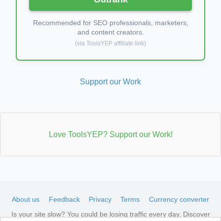
Recommended for SEO professionals, marketers,
and content creators.
(via ToolsYEP affiliate link)
Support our Work
Love ToolsYEP? Support our Work!
About us
Feedback
Privacy
Terms
Currency converter
Is your site slow? You could be losing traffic every day. Discover