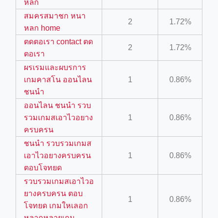
หลก
ino-crew-neck-navy-blue/
สมครสมาชก หนา
2
1.72%
หลก home
il.php
ตดตอเรา contact ตด
etail.php?c=1013&n=29306
2
1.72%
ตอเรา
mage
ผรเรมและผบรการ
เกมคาสโน ออนไลน
1
0.86%
ชนนำ
.app/feed-calculator
ออนไลน ชนนำ รวบ
รวมเกมสเอาไวอยาง
1
0.86%
ครบครน
tion/co-work?lat=37.49813&lng=127.0284&zoom=16
ชนนำ รวบรวมเกมส
ycling-shredder-plant-equipment/scrap-shredder-fabrication
เอาไวอยางครบครน
1
0.86%
ตอบโจทยด
รวบรวมเกมสเอาไวอ
ยางครบครน ตอบ
1
0.86%
โจทยด เกมใหเลอก
หลากหลายเกม