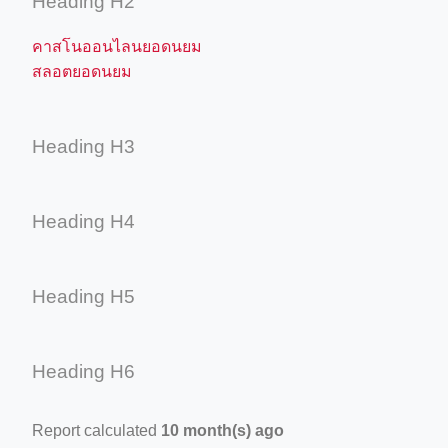
Heading H2
คาสโนออนไลนยอดนยม
สลอตยอดนยม
Heading H3
Heading H4
Heading H5
Heading H6
Report calculated
10 month(s) ago