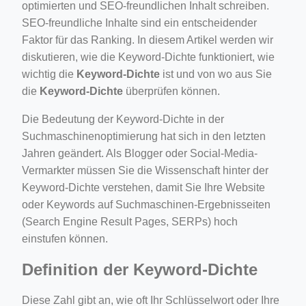
optimierten und SEO-freundlichen Inhalt schreiben.
ino-crew-neck-navy-blue/
SEO-freundliche Inhalte sind ein entscheidender
Faktor für das Ranking. In diesem Artikel werden wir
il.php
diskutieren, wie die Keyword-Dichte funktioniert, wie
etail.php?c=1013&n=29306
wichtig die
Keyword-Dichte
ist und von wo aus Sie
mage
die
Keyword-Dichte
überprüfen können.
Die Bedeutung der Keyword-Dichte in der
Suchmaschinenoptimierung hat sich in den letzten
.app/feed-calculator
Jahren geändert. Als Blogger oder Social-Media-
Vermarkter müssen Sie die Wissenschaft hinter der
tion/co-work?lat=37.49813&lng=127.0284&zoom=16
Keyword-Dichte verstehen, damit Sie Ihre Website
oder Keywords auf Suchmaschinen-Ergebnisseiten
ycling-shredder-plant-equipment/scrap-shredder-fabrication
(Search Engine Result Pages, SERPs) hoch
einstufen können.
Definition der Keyword-Dichte
Diese Zahl gibt an, wie oft Ihr Schlüsselwort oder Ihre