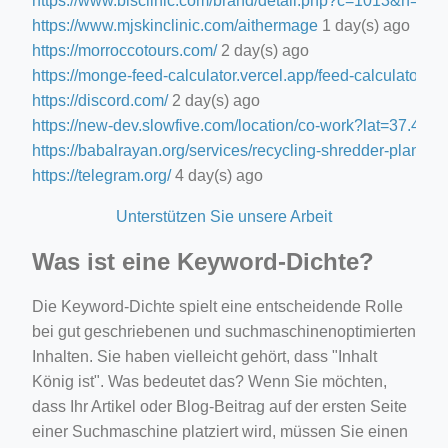
https://www.blsclinic.com/brand/detail.php?c=1013&n=29
https://www.mjskinclinic.com/aithermage
1 day(s) ago
https://morroccotours.com/
2 day(s) ago
https://monge-feed-calculator.vercel.app/feed-calculator
2 d
https://discord.com/
2 day(s) ago
https://new-dev.slowfive.com/location/co-work?lat=37.
https://babalrayan.org/services/recycling-shredder-plant-e
https://telegram.org/
4 day(s) ago
Unterstützen Sie unsere Arbeit
Was ist eine Keyword-Dichte?
Die Keyword-Dichte spielt eine entscheidende Rolle
bei gut geschriebenen und suchmaschinenoptimierten
Inhalten. Sie haben vielleicht gehört, dass "Inhalt
König ist". Was bedeutet das? Wenn Sie möchten,
dass Ihr Artikel oder Blog-Beitrag auf der ersten Seite
einer Suchmaschine platziert wird, müssen Sie einen