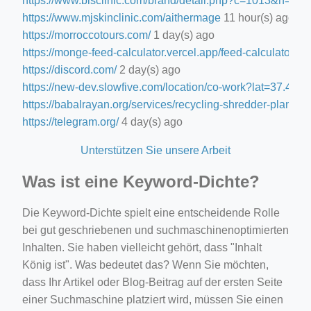
https://www.blsclinic.com/brand/detail.php?c=1013&n=29
https://www.mjskinclinic.com/aithermage
11 hour(s) ago
https://morroccotours.com/
1 day(s) ago
https://monge-feed-calculator.vercel.app/feed-calculator
1 d
https://discord.com/
2 day(s) ago
https://new-dev.slowfive.com/location/co-work?lat=37.
https://babalrayan.org/services/recycling-shredder-plant-e
https://telegram.org/
4 day(s) ago
Unterstützen Sie unsere Arbeit
Was ist eine Keyword-Dichte?
Die Keyword-Dichte spielt eine entscheidende Rolle
bei gut geschriebenen und suchmaschinenoptimierten
Inhalten. Sie haben vielleicht gehört, dass "Inhalt
König ist". Was bedeutet das? Wenn Sie möchten,
dass Ihr Artikel oder Blog-Beitrag auf der ersten Seite
einer Suchmaschine platziert wird, müssen Sie einen