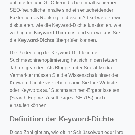
optimierten und SEO-freundlichen Inhalt schreiben.
ino-crew-neck-navy-blue/
SEO-freundliche Inhalte sind ein entscheidender
Faktor für das Ranking. In diesem Artikel werden wir
il.php
diskutieren, wie die Keyword-Dichte funktioniert, wie
etail.php?c=1013&n=29306
wichtig die
Keyword-Dichte
ist und von wo aus Sie
mage
die
Keyword-Dichte
überprüfen können.
Die Bedeutung der Keyword-Dichte in der
Suchmaschinenoptimierung hat sich in den letzten
.app/feed-calculator
Jahren geändert. Als Blogger oder Social-Media-
Vermarkter müssen Sie die Wissenschaft hinter der
tion/co-work?lat=37.49813&lng=127.0284&zoom=16
Keyword-Dichte verstehen, damit Sie Ihre Website
oder Keywords auf Suchmaschinen-Ergebnisseiten
ycling-shredder-plant-equipment/scrap-shredder-fabrication
(Search Engine Result Pages, SERPs) hoch
einstufen können.
Definition der Keyword-Dichte
Diese Zahl gibt an, wie oft Ihr Schlüsselwort oder Ihre