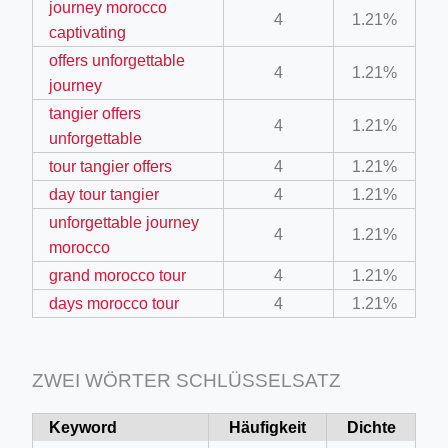
journey morocco
4
1.21%
captivating
offers unforgettable
4
1.21%
journey
tangier offers
4
1.21%
unforgettable
ino-crew-neck-navy-blue/
tour tangier offers
4
1.21%
day tour tangier
4
1.21%
il.php
unforgettable journey
4
1.21%
etail.php?c=1013&n=29306
morocco
mage
grand morocco tour
4
1.21%
days morocco tour
4
1.21%
.app/feed-calculator
ZWEI WÖRTER SCHLÜSSELSATZ
Keyword
Häufigkeit
Dichte